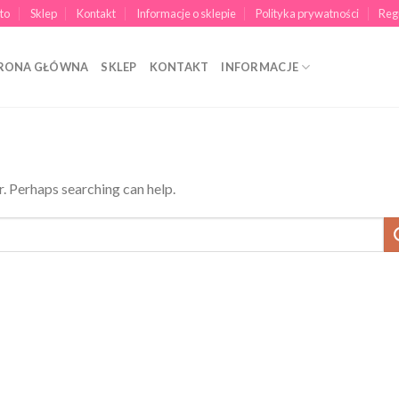
to
Sklep
Kontakt
Informacje o sklepie
Polityka prywatności
Reg
RONA GŁÓWNA
SKLEP
KONTAKT
INFORMACJE
r. Perhaps searching can help.