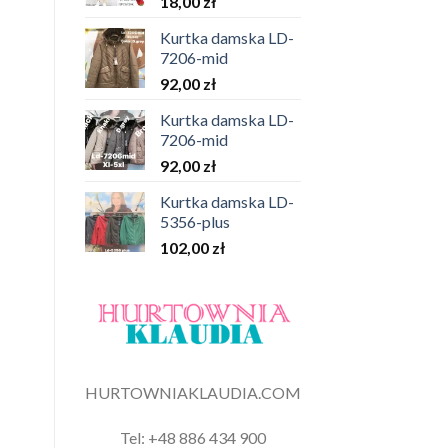
18,00
zł
Kurtka damska LD-
7206-mid
92,00
zł
Kurtka damska LD-
7206-mid
92,00
zł
Kurtka damska LD-
5356-plus
102,00
zł
HURTOWNIAKLAUDIA.COM
Tel: +48 886 434 900