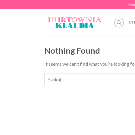
Skip
Kon
to
content
ST
Nothing Found
It seems we can’t find what you’re looking fo