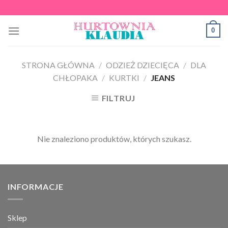
Skip
to
0
content
STRONA GŁÓWNA
/
ODZIEŻ DZIECIĘCA
/
DLA
CHŁOPAKA
/
KURTKI
/
JEANS
FILTRUJ
Nie znaleziono produktów, których szukasz.
INFORMACJE
Sklep