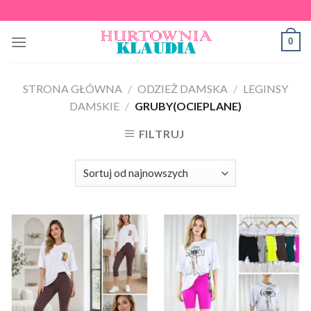
Skip
to
0
content
STRONA GŁÓWNA
/
ODZIEŻ DAMSKA
/
LEGINSY
DAMSKIE
/
GRUBY(OCIEPLANE)
FILTRUJ