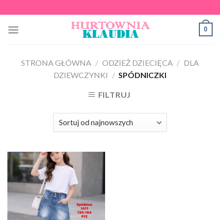
Skip
to
0
content
STRONA GŁÓWNA
/
ODZIEŻ DZIECIĘCA
/
DLA
DZIEWCZYNKI
/
SPÓDNICZKI
FILTRUJ