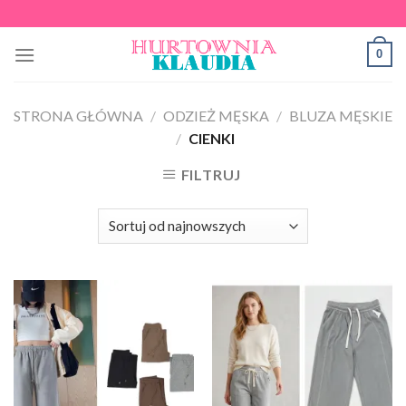
Skip
to
0
content
STRONA GŁÓWNA
/
ODZIEŻ MĘSKA
/
BLUZA MĘSKIE
/
CIENKI
FILTRUJ