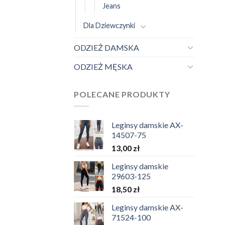
Jeans
Dla Dziewczynki
ODZIEŻ DAMSKA
ODZIEŻ MĘSKA
POLECANE PRODUKTY
Leginsy damskie AX-
14507-75
13,00
zł
Leginsy damskie
29603-125
18,50
zł
Leginsy damskie AX-
71524-100