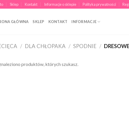
to
Sklep
Kontakt
Informacje o sklepie
Polityka prywatności
Reg
RONA GŁÓWNA
SKLEP
KONTAKT
INFORMACJE
ECIĘCA
/
DLA CHŁOPAKA
/
SPODNIE
/
DRESOW
znaleziono produktów, których szukasz.