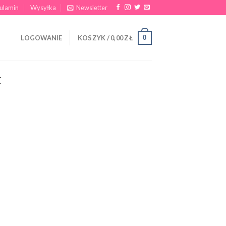
ulamin
Wysyłka
Newsletter
0
LOGOWANIE
KOSZYK /
0,00
ZŁ
E