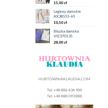
15,00
zł
Leginsy damskie
AX38555-65
10,50
zł
Bluzka damska
VIE370135
28,00
zł
HURTOWNIAKLAUDIA.COM
Tel: +48 886 434 900
Tel: +48 888 093 888