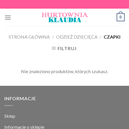
Skip
to
0
content
STRONA GŁÓWNA
/
ODZIEŻ DZIECIĘCA
/
CZAPKI
FILTRUJ
Nie znaleziono produktów, których szukasz.
INFORMACJE
Sklep
Informacje o sklepie