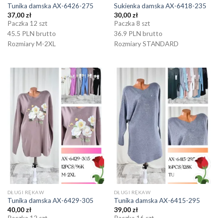
Tunika damska AX-6426-275
Sukienka damska AX-6418-235
37,00
zł
30,00
zł
Paczka 12 szt
Paczka 8 szt
45.5 PLN brutto
36.9 PLN brutto
Rozmiary M-2XL
Rozmiary STANDARD
DŁUGI RĘKAW
DŁUGI RĘKAW
Tunika damska AX-6429-305
Tunika damska AX-6415-295
40,00
zł
39,00
zł
Paczka 12 szt
Paczka 16 szt