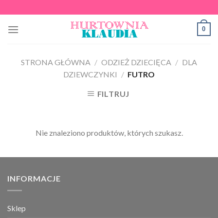
Skip
to
0
content
STRONA GŁÓWNA
/
ODZIEŻ DZIECIĘCA
/
DLA
DZIEWCZYNKI
/
FUTRO
FILTRUJ
Nie znaleziono produktów, których szukasz.
INFORMACJE
Sklep