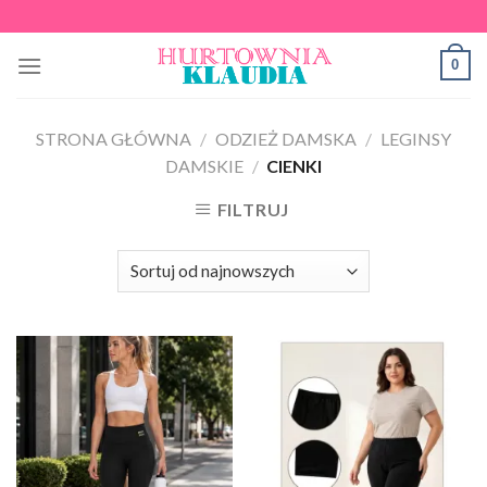
Skip
to
0
content
STRONA GŁÓWNA
/
ODZIEŻ DAMSKA
/
LEGINSY
DAMSKIE
/
CIENKI
FILTRUJ