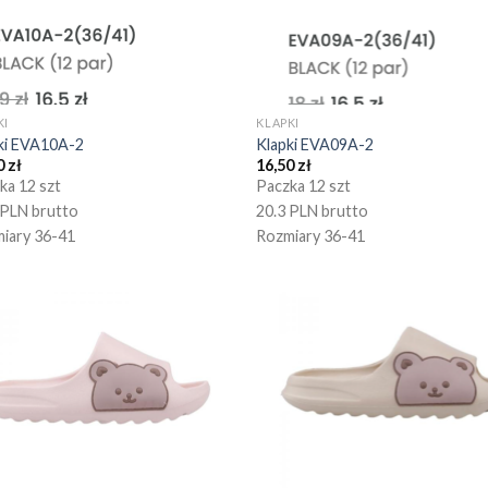
KI
KLAPKI
ki EVA10A-2
Klapki EVA09A-2
0
zł
16,50
zł
ka 12 szt
Paczka 12 szt
 PLN brutto
20.3 PLN brutto
iary 36-41
Rozmiary 36-41