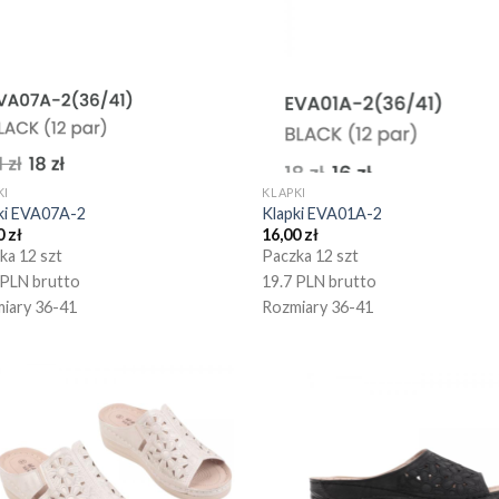
KI
KLAPKI
ki EVA07A-2
Klapki EVA01A-2
0
zł
16,00
zł
ka 12 szt
Paczka 12 szt
 PLN brutto
19.7 PLN brutto
iary 36-41
Rozmiary 36-41