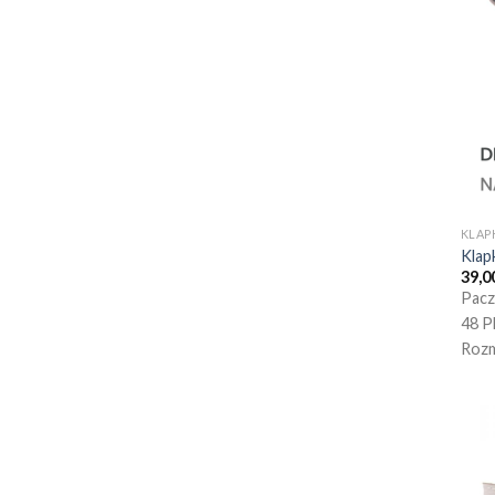
KLAP
Klap
39,0
Pacz
48 P
Rozm