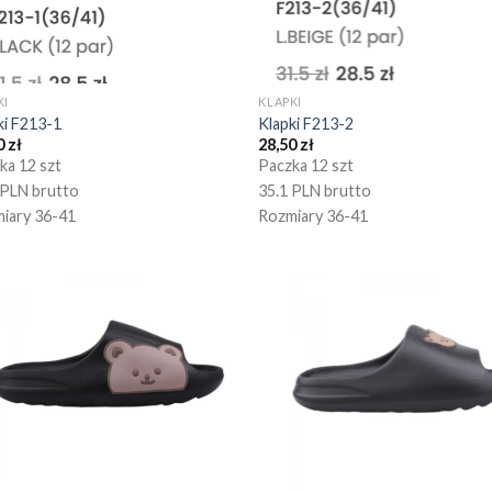
KI
KLAPKI
ki F213-1
Klapki F213-2
0
zł
28,50
zł
ka 12 szt
Paczka 12 szt
 PLN brutto
35.1 PLN brutto
iary 36-41
Rozmiary 36-41