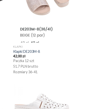
KLAPKI
Klapki DE203M-8
42,00
zł
Paczka 12 szt
51.7 PLN brutto
Rozmiary 36-41