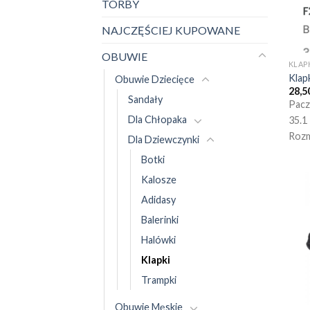
TORBY
NAJCZĘŚCIEJ KUPOWANE
OBUWIE
KLAP
Klap
Obuwie Dziecięce
28,5
Sandały
Pacz
Dla Chłopaka
35.1
Rozm
Dla Dziewczynki
Botki
Kalosze
Adidasy
Balerinki
Halówki
Klapki
Trampki
Obuwie Męskie