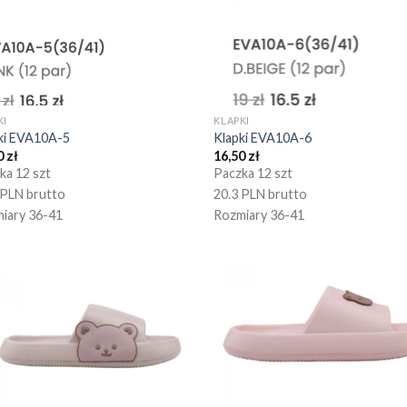
KI
KLAPKI
ki EVA10A-5
Klapki EVA10A-6
0
zł
16,50
zł
ka 12 szt
Paczka 12 szt
 PLN brutto
20.3 PLN brutto
iary 36-41
Rozmiary 36-41