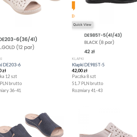
KI
KLAPKI
ki DE203-6
Klapki DE985T-5
0
zł
42,00
zł
ka 12 szt
Paczka 8 szt
 PLN brutto
51.7 PLN brutto
iary 36-41
Rozmiary 41-43