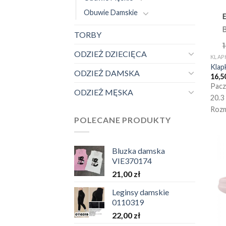
Obuwie Damskie
TORBY
ODZIEŻ DZIECIĘCA
KLAP
Klap
ODZIEŻ DAMSKA
16,5
Pacz
ODZIEŻ MĘSKA
20.3
Rozm
POLECANE PRODUKTY
Bluzka damska
VIE370174
21,00
zł
Leginsy damskie
0110319
22,00
zł