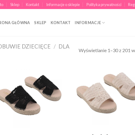
to
Sklep
Kontakt
Informacje o sklepie
Polityka prywatności
Reg
RONA GŁÓWNA
SKLEP
KONTAKT
INFORMACJE
OBUWIE DZIECIĘCE
/
DLA
Wyświetlanie 1–30 z 201 