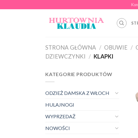
Skip
Kon
to
content
ST
STRONA GŁÓWNA
/
OBUWIE
/
DZIEWCZYNKI
/
KLAPKI
KATEGORIE PRODUKTÓW
ODZIEŻ DAMSKA Z WŁOCH
HULAJNOGI
WYPRZEDAŻ
NOWOŚCI