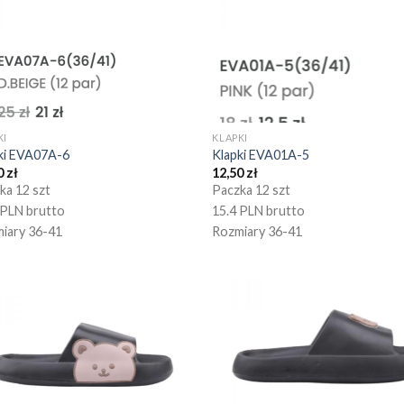
KI
KLAPKI
ki EVA07A-6
Klapki EVA01A-5
0
zł
12,50
zł
ka 12 szt
Paczka 12 szt
 PLN brutto
15.4 PLN brutto
iary 36-41
Rozmiary 36-41