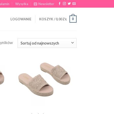
ulamin
Wysyłka
Newsletter
0
LOGOWANIE
KOSZYK /
0,00
ZŁ
wyników