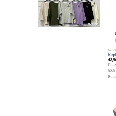
KLAP
Klap
43,5
Pacz
53.5
Rozm