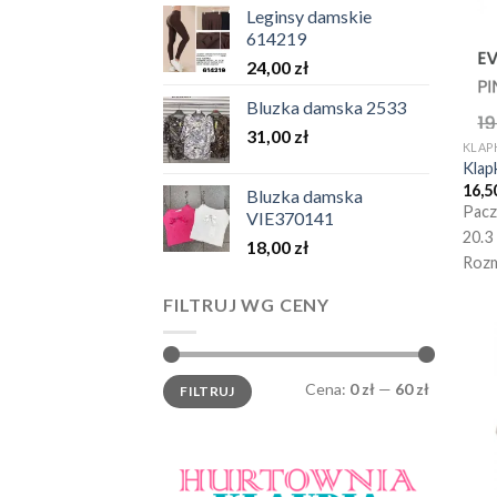
Leginsy damskie
614219
24,00
zł
Bluzka damska 2533
31,00
zł
KLAP
Klap
16,5
Bluzka damska
Pacz
VIE370141
20.3
18,00
zł
Rozm
FILTRUJ WG CENY
Cena
Cena
Cena:
0 zł
—
60 zł
FILTRUJ
min.
maks.