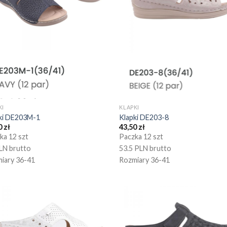
KI
KLAPKI
ki DE203M-1
Klapki DE203-8
0
zł
43,50
zł
ka 12 szt
Paczka 12 szt
LN brutto
53.5 PLN brutto
iary 36-41
Rozmiary 36-41