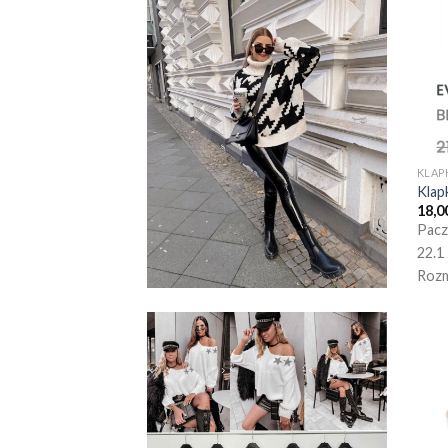
KLAP
Klap
18,0
Pacz
22.1
Rozm