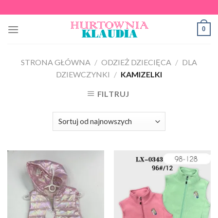
Skip
to
0
content
STRONA GŁÓWNA
/
ODZIEŻ DZIECIĘCA
/
DLA
DZIEWCZYNKI
/
KAMIZELKI
FILTRUJ