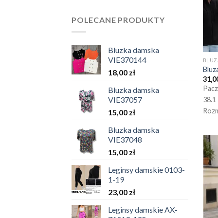
POLECANE PRODUKTY
Bluzka damska
VIE370144
BLUZ
Bluz
18,00
zł
31,0
Pacz
Bluzka damska
VIE37057
38.1
Rozm
15,00
zł
Bluzka damska
VIE37048
15,00
zł
Leginsy damskie 0103-
1-19
23,00
zł
Leginsy damskie AX-