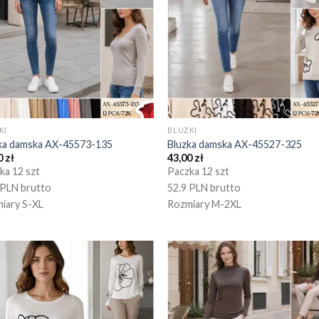
KI
BLUZKI
ka damska AX-45573-135
Bluzka damska AX-45527-325
0
zł
43,00
zł
ka 12 szt
Paczka 12 szt
 PLN brutto
52.9 PLN brutto
iary S-XL
Rozmiary M-2XL