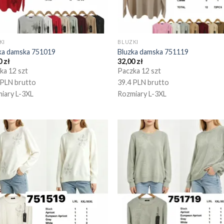
KI
BLUZKI
ka damska 751019
Bluzka damska 751119
0
zł
32,00
zł
ka 12 szt
Paczka 12 szt
 PLN brutto
39.4 PLN brutto
iary L-3XL
Rozmiary L-3XL