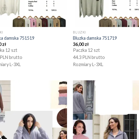
KI
BLUZKI
ka damska 751519
Bluzka damska 751719
0
zł
36,00
zł
ka 12 szt
Paczka 12 szt
 PLN brutto
44.3 PLN brutto
iary L-3XL
Rozmiary L-3XL