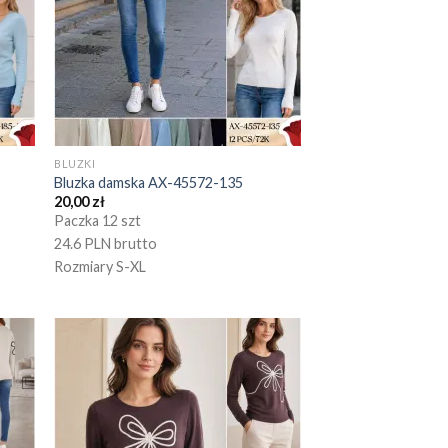
BLUZKI
Bluzka damska AX-45572-135
20,00
zł
Paczka 12 szt
24.6 PLN brutto
Rozmiary S-XL