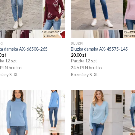
KI
BLUZKI
ka damska AX-66508-265
Bluzka damska AX-45575-145
0
zł
20,00
zł
ka 12 szt
Paczka 12 szt
 PLN brutto
24.6 PLN brutto
iary S-XL
Rozmiary S-XL