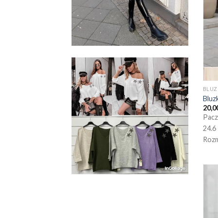
BLUZ
Bluz
20,0
Pacz
24.6
Rozm