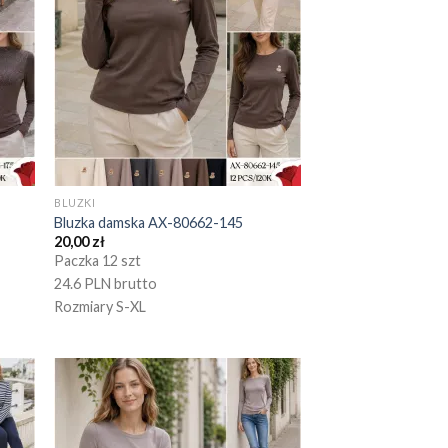
BLUZKI
Bluzka damska AX-80662-145
20,00
zł
Paczka 12 szt
24.6 PLN brutto
Rozmiary S-XL