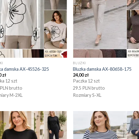
KI
BLUZKI
ka damska AX-45526-325
Bluzka damska AX-80658-175
0
zł
24,00
zł
ka 12 szt
Paczka 12 szt
 PLN brutto
29.5 PLN brutto
iary M-2XL
Rozmiary S-XL