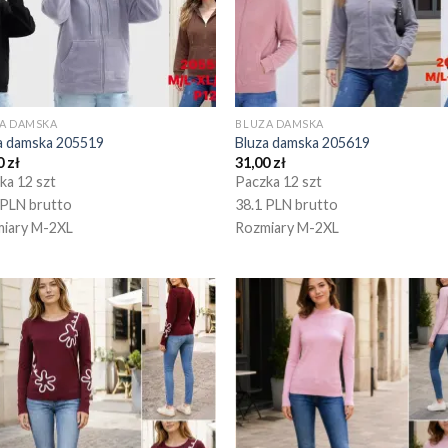
A DAMSKA
BLUZA DAMSKA
a damska 205519
Bluza damska 205619
0
zł
31,00
zł
ka 12 szt
Paczka 12 szt
 PLN brutto
38.1 PLN brutto
iary M-2XL
Rozmiary M-2XL