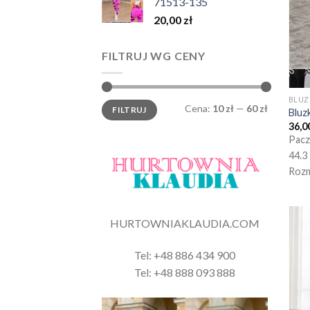
71513-135
20,00
zł
FILTRUJ WG CENY
BLUZ
Cena
Cena
Cena:
10 zł
—
60 zł
FILTRUJ
min.
maks.
Bluz
36,0
Pacz
44.3
Rozm
HURTOWNIAKLAUDIA.COM
Tel: +48 886 434 900
Tel: +48 888 093 888