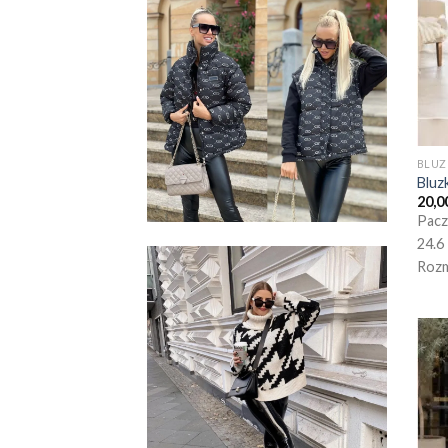
BLUZ
Bluz
20,0
Pacz
24.6
Rozm