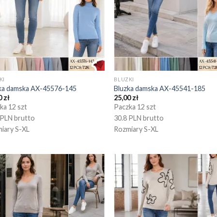
KI
BLUZKI
ka damska AX-45576-145
Bluzka damska AX-45541-185
0
zł
25,00
zł
ka 12 szt
Paczka 12 szt
 PLN brutto
30.8 PLN brutto
iary S-XL
Rozmiary S-XL