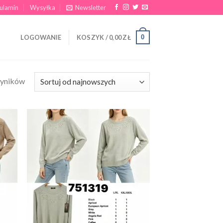
ulamin
Wysyłka
Newsletter
0
LOGOWANIE
KOSZYK /
0,00
ZŁ
wyników