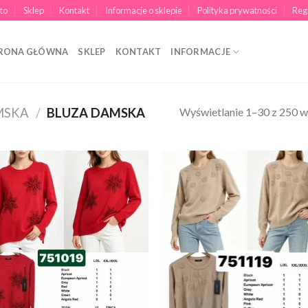
to
Sklep
Kontakt
Informacje o sklepie
Polityka prywatności
Reg
RONA GŁÓWNA
SKLEP
KONTAKT
INFORMACJE
Wyświetlanie 1–30 z 250 
MSKA
/
BLUZA DAMSKA