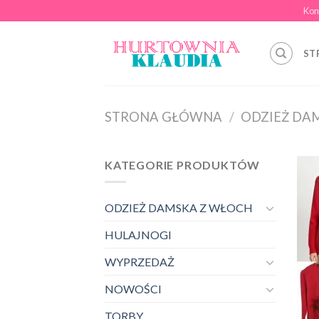
Skip
Kon
to
content
ST
STRONA GŁÓWNA
/
ODZIEŻ DA
KATEGORIE PRODUKTÓW
ODZIEŻ DAMSKA Z WŁOCH
HULAJNOGI
WYPRZEDAŻ
NOWOŚCI
TORBY