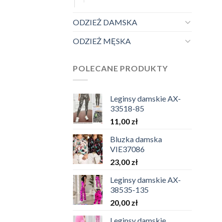
ODZIEŻ DAMSKA
ODZIEŻ MĘSKA
POLECANE PRODUKTY
Leginsy damskie AX-
33518-85
11,00
zł
Bluzka damska
VIE37086
23,00
zł
Leginsy damskie AX-
38535-135
20,00
zł
Leginsy damskie