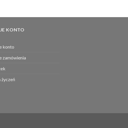
JE KONTO
e konto
e zamówienia
ek
a życzeń