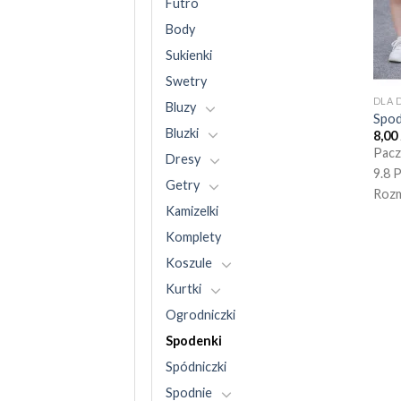
Futro
Body
Sukienki
Swetry
DLA 
Bluzy
Spod
Bluzki
8,00
Pacz
Dresy
9.8 
Getry
Rozm
Kamizelki
Komplety
Koszule
Kurtki
Ogrodniczki
Spodenki
Spódniczki
Spodnie