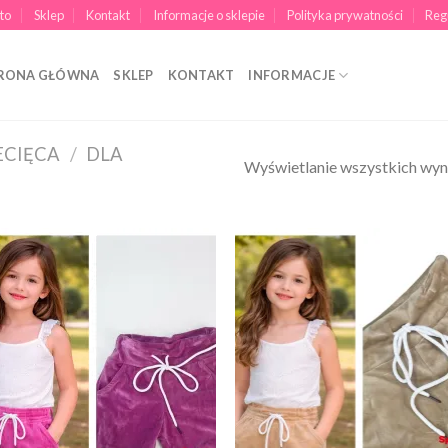
to
Sklep
Kontakt
Informacje o sklepie
Polityka prywatności
Reg
RONA GŁÓWNA
SKLEP
KONTAKT
INFORMACJE
ECIĘCA
/
DLA
Wyświetlanie wszystkich wyn