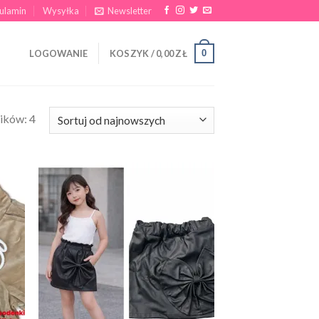
ulamin
Wysyłka
Newsletter
0
LOGOWANIE
KOSZYK /
0,00
ZŁ
ików: 4