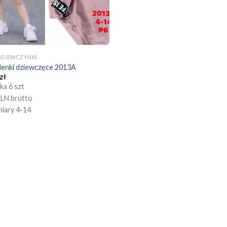
DZIEWCZYNKI
enki dziewczęce 2013A
zł
ka 6 szt
PLN brutto
iary 4-14