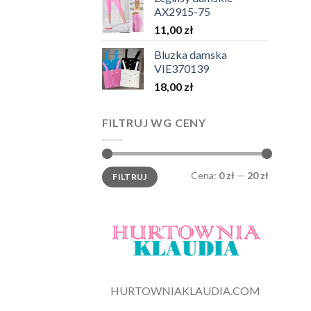
AX2915-75
11,00
zł
Bluzka damska
VIE370139
18,00
zł
FILTRUJ WG CENY
Cena
Cena
Cena:
0 zł
—
20 zł
FILTRUJ
min.
maks.
HURTOWNIAKLAUDIA.COM