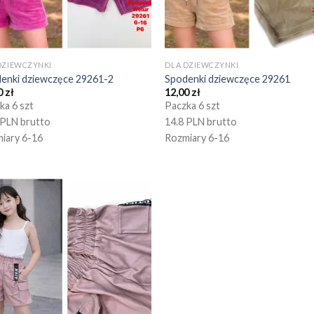
DZIEWCZYNKI
DLA DZIEWCZYNKI
enki dziewczęce 29261-2
Spodenki dziewczęce 29261
0
zł
12,00
zł
ka 6 szt
Paczka 6 szt
 PLN brutto
14.8 PLN brutto
iary 6-16
Rozmiary 6-16