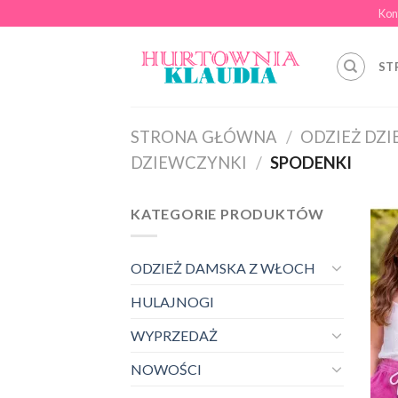
Skip
Kon
to
content
ST
STRONA GŁÓWNA
/
ODZIEŻ DZI
DZIEWCZYNKI
/
SPODENKI
KATEGORIE PRODUKTÓW
ODZIEŻ DAMSKA Z WŁOCH
HULAJNOGI
WYPRZEDAŻ
NOWOŚCI