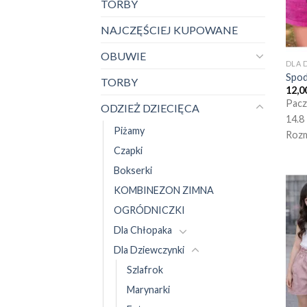
TORBY
NAJCZĘŚCIEJ KUPOWANE
OBUWIE
DLA 
Spod
TORBY
12,0
Pacz
ODZIEŻ DZIECIĘCA
14.8
Piżamy
Rozm
Czapki
Bokserki
KOMBINEZON ZIMNA
OGRÓDNICZKI
Dla Chłopaka
Dla Dziewczynki
Szlafrok
Marynarki