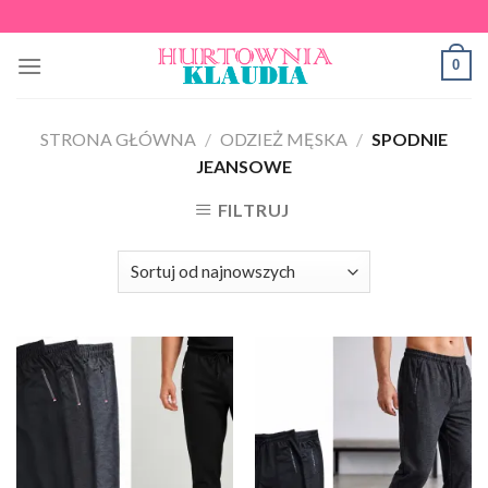
Skip
to
0
content
STRONA GŁÓWNA
/
ODZIEŻ MĘSKA
/
SPODNIE
JEANSOWE
FILTRUJ