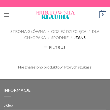
Skip
to
0
content
STRONA GŁÓWNA
/
ODZIEŻ DZIECIĘCA
/
DLA
CHŁOPAKA
/
SPODNIE
/
JEANS
FILTRUJ
Nie znaleziono produktów, których szukasz.
INFORMACJE
Sklep