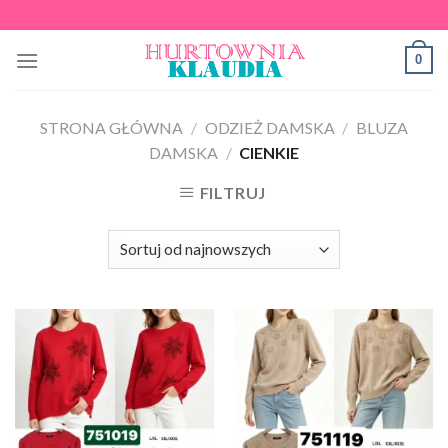
Skip
to
0
content
STRONA GŁÓWNA
/
ODZIEŻ DAMSKA
/
BLUZA
DAMSKA
/
CIENKIE
FILTRUJ