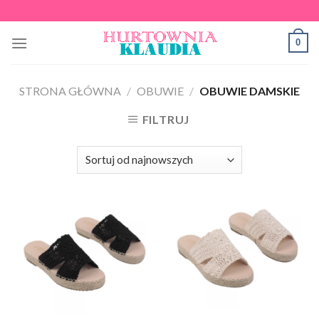
Skip
to
0
content
STRONA GŁÓWNA
/
OBUWIE
/
OBUWIE DAMSKIE
FILTRUJ