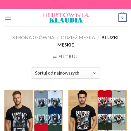
Skip
to
0
content
STRONA GŁÓWNA
/
ODZIEŻ MĘSKA
/
BLUZKI
MĘSKIE
FILTRUJ