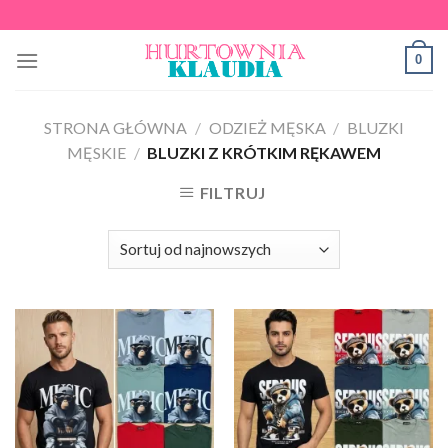
Skip
to
0
content
STRONA GŁÓWNA
/
ODZIEŻ MĘSKA
/
BLUZKI
MĘSKIE
/
BLUZKI Z KRÓTKIM RĘKAWEM
FILTRUJ