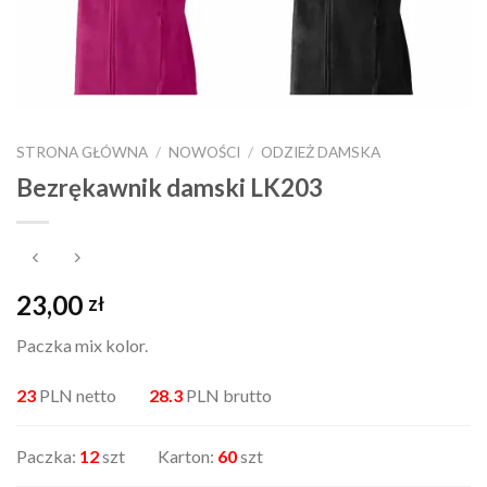
STRONA GŁÓWNA
/
NOWOŚCI
/
ODZIEŻ DAMSKA
Bezrękawnik damski LK203
23,00
zł
Paczka mix kolor.
23
PLN netto
28.3
PLN brutto
Paczka:
12
szt Karton:
60
szt