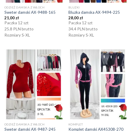
ODZIEŻ DAMSKA Z WŁOCH
BLUZKI
Sweter damski AX-9488-165
Bluzka damska AX-9494-225
21,00
zł
28,00
zł
Paczka 12 szt
Paczka 12 szt
25.8 PLN brutto
34.4 PLN brutto
Rozmiary S-XL
Rozmiary S-XL
ODZIEŻ DAMSKA Z WŁOCH
KOMPLET
Sweter damski AX-9487-245
Komplet damski AX45308-270