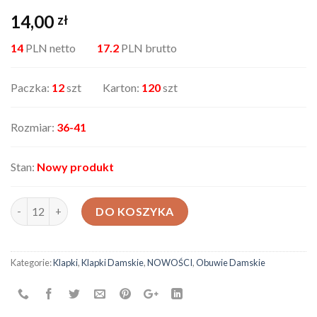
14,00
zł
14
PLN netto
17.2
PLN brutto
Paczka:
12
szt Karton:
120
szt
Rozmiar:
36-41
Stan:
Nowy produkt
ilość Klapki EVA09A-5
DO KOSZYKA
Kategorie:
Klapki
,
Klapki Damskie
,
NOWOŚCI
,
Obuwie Damskie