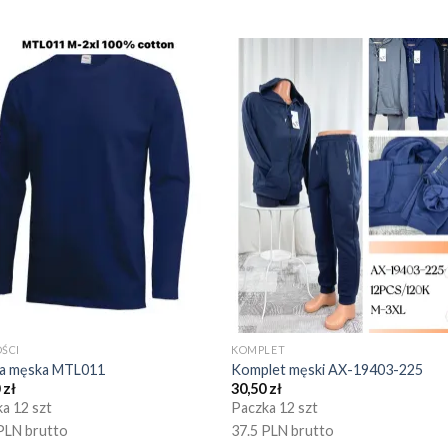
ŚCI
KOMPLET
ka męska MTL011
Komplet męski AX-19403-225
0
zł
30,50
zł
a 12 szt
Paczka 12 szt
PLN brutto
37.5 PLN brutto