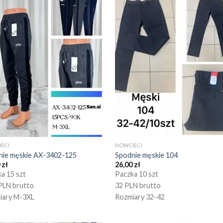
ŚCI
NOWOŚCI
nie męskie AX-3402-125
Spodnie męskie 104
0
zł
26,00
zł
a 15 szt
Paczka 10 szt
PLN brutto
32 PLN brutto
iary M-3XL
Rozmiary 32-42