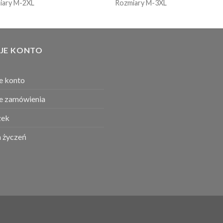
iary M-2XL
Rozmiary M-3XL
JE KONTO
e konto
e zamówienia
ek
a życzeń