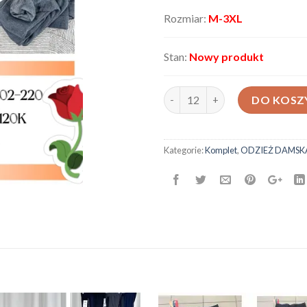
Rozmiar:
M-3XL
Stan:
Nowy produkt
ilość Komplet męski AX-19402
DO KOSZ
Kategorie:
Komplet
,
ODZIEŻ DAMSK