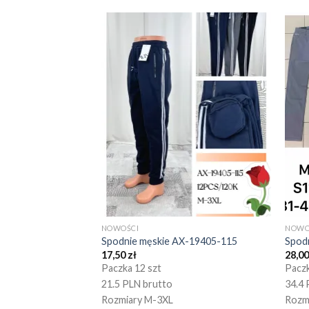
NOWOŚCI
NOWO
Spodnie męskie AX-19405-115
Spod
17,50
zł
28,0
Paczka 12 szt
Paczk
21.5 PLN brutto
34.4 
Rozmiary M-3XL
Rozm