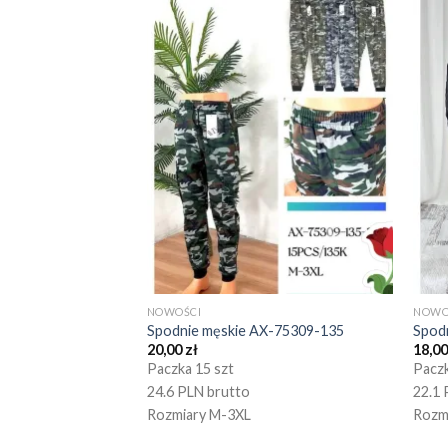
NOWOŚCI
NOWO
Spodnie męskie AX-75309-135
Spod
20,00
zł
18,0
Paczka 15 szt
Paczk
24.6 PLN brutto
22.1 
Rozmiary M-3XL
Rozm