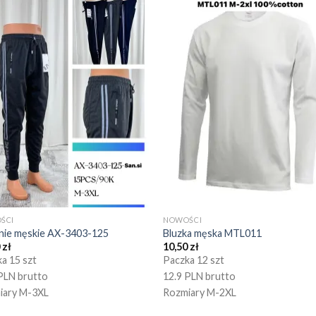
ŚCI
NOWOŚCI
nie męskie AX-3403-125
Bluzka męska MTL011
0
zł
10,50
zł
a 15 szt
Paczka 12 szt
PLN brutto
12.9 PLN brutto
iary M-3XL
Rozmiary M-2XL