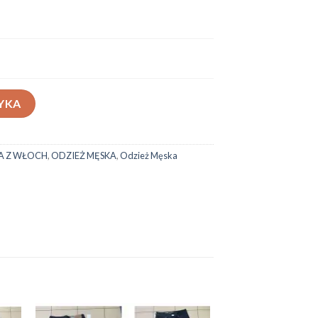
-220
YKA
A Z WŁOCH
,
ODZIEŻ MĘSKA
,
Odzież Męska