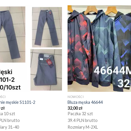
ŚCI
NOWOŚCI
nie męskie S1101-2
Bluza męska 46644
0
zł
32,00
zł
a 10 szt
Paczka 32 szt
PLN brutto
39.4 PLN brutto
iary 31-40
Rozmiary M-2XL