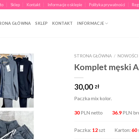
to
Sklep
Kontakt
Informacje o sklepie
Polityka prywatności
Reg
RONA GŁÓWNA
SKLEP
KONTAKT
INFORMACJE
STRONA GŁÓWNA
/
NOWOŚCI
Komplet męski 
30,00
zł
Paczka mix kolor.
30
PLN netto
36.9
PLN br
Paczka:
12
szt Karton:
60