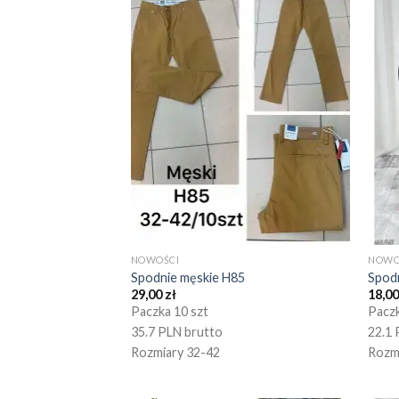
NOWOŚCI
NOWO
Spodnie męskie H85
Spod
29,00
zł
18,0
Paczka 10 szt
Paczk
35.7 PLN brutto
22.1 
Rozmiary 32-42
Rozm