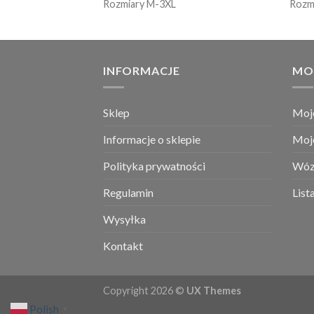
Rozmiary M-3XL
Rozm
INFORMACJE
MO
Sklep
Moj
Informacje o sklepie
Moj
Polityka prywatności
Wóz
Regulamin
List
Wysyłka
Kontakt
Copyright 2026 ©
UX Themes
Polish
▼