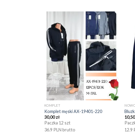
KOMPLET
NOWO
Komplet męski AX-19401-220
Bluz
30,00
zł
10,5
Paczka 12 szt
Paczk
36.9 PLN brutto
12.9 