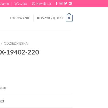
ulamin
Wysyłka
Newsletter
0
LOGOWANIE
KOSZYK /
0,00
ZŁ
/
ODZIEŻ MĘSKA
AX-19402-220
utto
szt