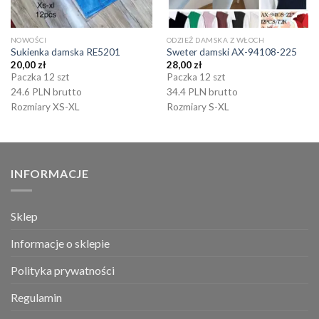
NOWOŚCI
ODZIEŻ DAMSKA Z WŁOCH
Sukienka damska RE5201
Sweter damski AX-94108-225
20,00
zł
28,00
zł
Paczka 12 szt
Paczka 12 szt
24.6 PLN brutto
34.4 PLN brutto
Rozmiary XS-XL
Rozmiary S-XL
INFORMACJE
Sklep
Informacje o sklepie
Polityka prywatności
Regulamin