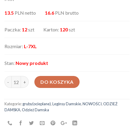
13.5
PLN netto
16.6
PLN brutto
Paczka:
12
szt Karton:
120
szt
Rozmiar:
L-7XL
Stan:
Nowy produkt
ilość Leginsy damskie 918-319
DO KOSZYKA
Kategorie:
gruby(ocieplane)
,
Leginsy Damskie
,
NOWOŚCI
,
ODZIEŻ
DAMSKA
,
Odzież Damska