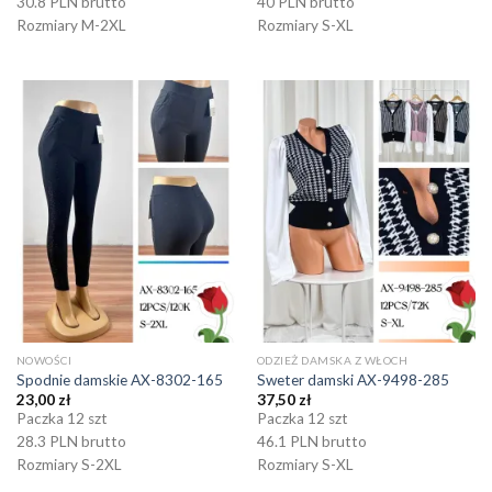
30.8 PLN brutto
40 PLN brutto
Rozmiary M-2XL
Rozmiary S-XL
NOWOŚCI
ODZIEŻ DAMSKA Z WŁOCH
Spodnie damskie AX-8302-165
Sweter damski AX-9498-285
23,00
zł
37,50
zł
Paczka 12 szt
Paczka 12 szt
28.3 PLN brutto
46.1 PLN brutto
Rozmiary S-2XL
Rozmiary S-XL