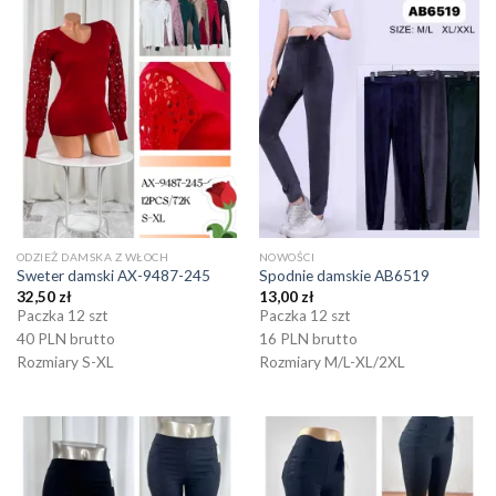
ODZIEŻ DAMSKA Z WŁOCH
NOWOŚCI
Sweter damski AX-9487-245
Spodnie damskie AB6519
32,50
zł
13,00
zł
Paczka 12 szt
Paczka 12 szt
40 PLN brutto
16 PLN brutto
Rozmiary S-XL
Rozmiary M/L-XL/2XL