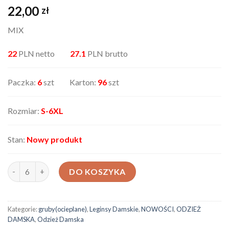
22,00
zł
MIX
22
PLN netto
27.1
PLN brutto
Paczka:
6
szt Karton:
96
szt
Rozmiar:
S-6XL
Stan:
Nowy produkt
ilość Leginsy damskie 95519
DO KOSZYKA
Kategorie:
gruby(ocieplane)
,
Leginsy Damskie
,
NOWOŚCI
,
ODZIEŻ
DAMSKA
,
Odzież Damska