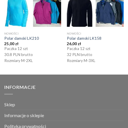
NOWOŚCI
NOWOŚCI
Polar damski LK210
Polar damski LK158
25,00
zł
26,00
zł
Paczka 12 szt
Paczka 12 szt
30.8 PLN brutto
32 PLN brutto
Rozmiary M-2XL
Rozmiary M-3XL
INFORMACJE
Sklep
Informacje o sklepie
Polityka prywatności