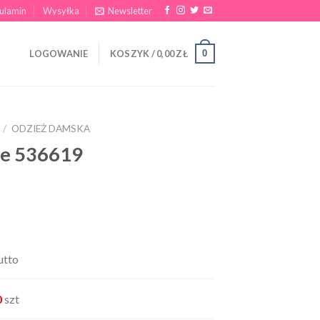
ulamin
Wysyłka
Newsletter
0
LOGOWANIE
KOSZYK /
0,00
ZŁ
/
ODZIEŻ DAMSKA
ie 536619
utto
0
szt