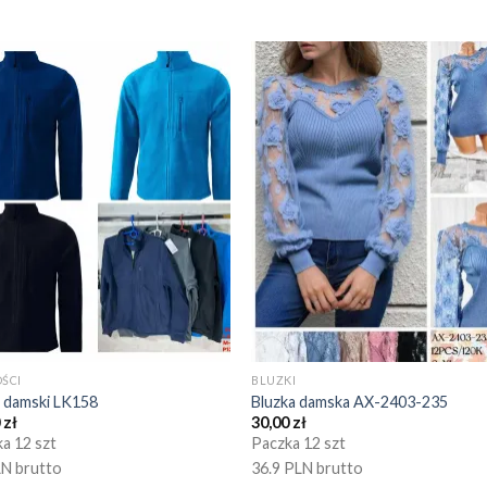
ŚCI
BLUZKI
 damski LK158
Bluzka damska AX-2403-235
0
zł
30,00
zł
a 12 szt
Paczka 12 szt
LN brutto
36.9 PLN brutto