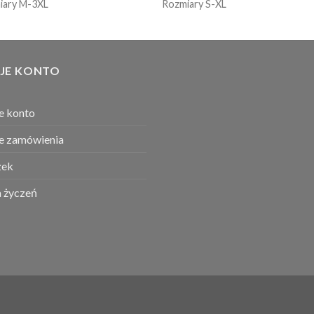
iary M-3XL
Rozmiary S-XL
JE KONTO
e konto
e zamówienia
ek
a życzeń