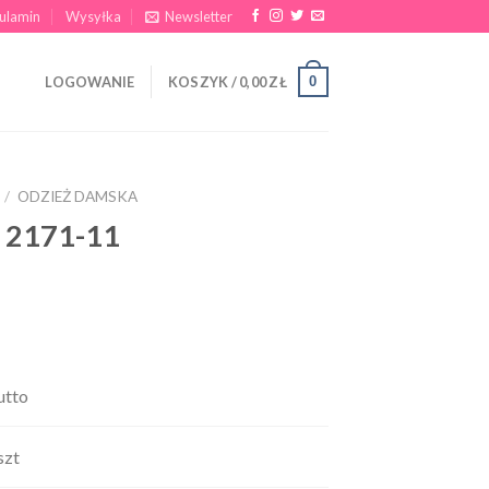
ulamin
Wysyłka
Newsletter
0
LOGOWANIE
KOSZYK /
0,00
ZŁ
/
ODZIEŻ DAMSKA
 2171-11
utto
szt