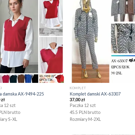
I
KOMPLET
ka damska AX-9494-225
Komplet damski AX-63307
0
zł
37,00
zł
a 12 szt
Paczka 12 szt
PLN brutto
45.5 PLN brutto
iary S-XL
Rozmiary M-2XL