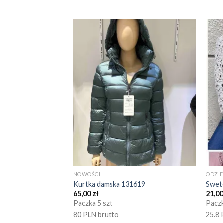
NOWOŚCI
ODZI
Kurtka damska 131619
Swet
65,00
zł
21,0
Paczka 5 szt
Paczk
80 PLN brutto
25.8 