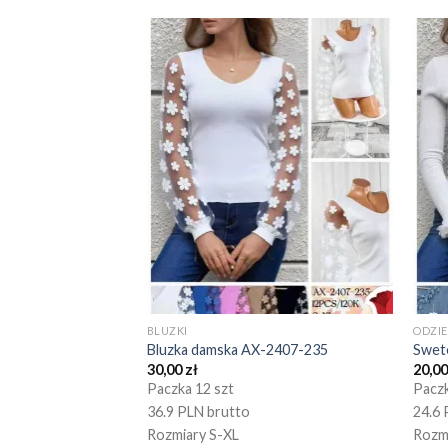
BLUZKI
ODZI
Bluzka damska AX-2407-235
Swet
30,00
zł
20,0
Paczka 12 szt
Paczk
36.9 PLN brutto
24.6 
Rozmiary S-XL
Rozm