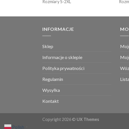
Rozmiary S-2XL
Rozm
INFORMACJE
MO
Sklep
Moj
Informacje o sklepie
Moj
Polityka prywatności
Wóz
Regulamin
List
Wysyłka
Kontakt
Copyright 2026 ©
UX Themes
Polish
▼