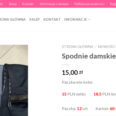
to
Sklep
Kontakt
Informacje o sklepie
Polityka prywatności
Reg
RONA GŁÓWNA
SKLEP
KONTAKT
INFORMACJE
STRONA GŁÓWNA
/
NOWOŚCI
Spodnie damskie
15,00
zł
Paczka mix kolor.
15
PLN netto
18.5
PLN br
Paczka:
12
szt Karton:
60