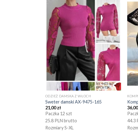
ODZIEŻ DAMSKA Z WŁOCH
KOMP
Sweter damski AX-9475-165
Komp
21,00
zł
36,0
Paczka 12 szt
Paczk
25.8 PLN brutto
44.3 
Rozmiary S-XL
Rozm