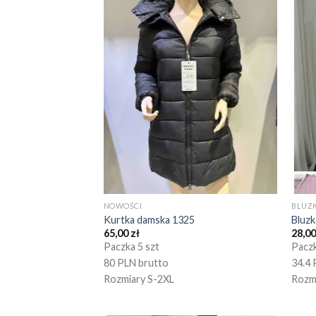
NOWOŚCI
BLUZK
Kurtka damska 1325
Bluz
65,00
zł
28,0
Paczka 5 szt
Paczk
80 PLN brutto
34.4 
Rozmiary S-2XL
Rozm