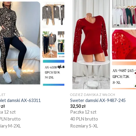
LET
ODZIEŻ DAMSKA Z WŁOCH
let damski AX-63311
Sweter damski AX-9487-245
0
zł
32,50
zł
a 12 szt
Paczka 12 szt
PLN brutto
40 PLN brutto
iary M-2XL
Rozmiary S-XL