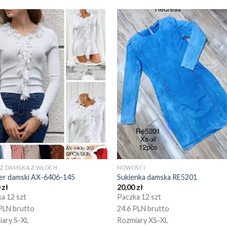
EŻ DAMSKA Z WŁOCH
NOWOŚCI
er damski AX-6406-145
Sukienka damska RE5201
0
zł
20,00
zł
a 12 szt
Paczka 12 szt
PLN brutto
24.6 PLN brutto
iary S-XL
Rozmiary XS-XL