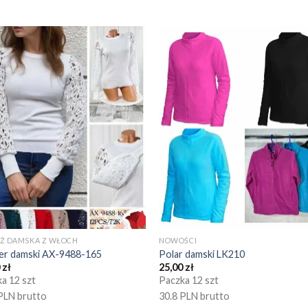
EŻ DAMSKA Z WŁOCH
NOWOŚCI
er damski AX-9488-165
Polar damski LK210
0
zł
25,00
zł
a 12 szt
Paczka 12 szt
PLN brutto
30.8 PLN brutto