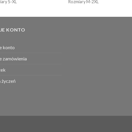
iary S-XL
Rozmiary M-2XL
JE KONTO
e konto
e zamówienia
ek
a życzeń