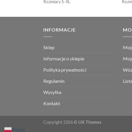
Rozmiary S-XL
Rozm
INFORMACJE
MO
Sklep
Moj
Informacje o sklepie
Moj
Polityka prywatności
Wóz
Regulamin
List
Wysyłka
Kontakt
Copyright 2026 ©
UX Themes
Polish
▼