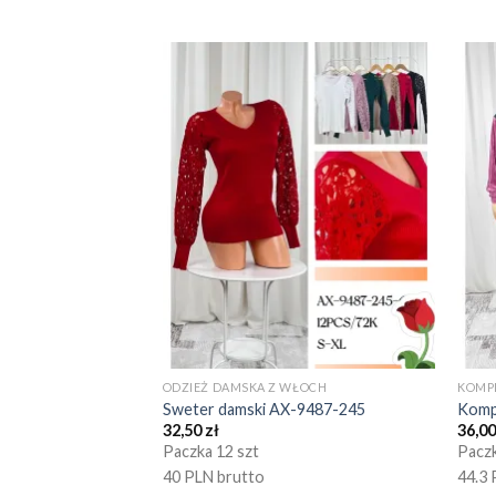
ODZIEŻ DAMSKA Z WŁOCH
KOMP
Sweter damski AX-9487-245
Komp
32,50
zł
36,0
Paczka 12 szt
Paczk
40 PLN brutto
44.3 