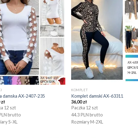
I
KOMPLET
ka damska AX-2407-235
Komplet damski AX-63311
0
zł
36,00
zł
a 12 szt
Paczka 12 szt
PLN brutto
44.3 PLN brutto
iary S-XL
Rozmiary M-2XL