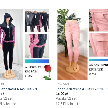
LET
NOWOŚCI
let damski AX45308-270
Spodnie damskie AX-8338-120-3.
0
zł
16,00
zł
a 12 szt
Paczka 12 szt
PLN brutto
19.7 PLN brutto