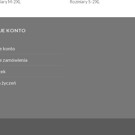
iary M-2XL
Rozmiary S-2XL
JE KONTO
e konto
e zamówienia
ek
a życzeń