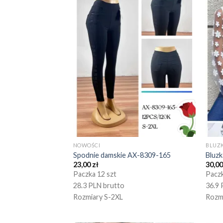
NOWOŚCI
BLUZK
Spodnie damskie AX-8309-165
Bluz
23,00
zł
30,0
Paczka 12 szt
Paczk
28.3 PLN brutto
36.9 
Rozmiary S-2XL
Rozm