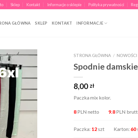
to
Sklep
Kontakt
Informacje o sklepie
Polityka prywatności
Reg
RONA GŁÓWNA
SKLEP
KONTAKT
INFORMACJE
STRONA GŁÓWNA
/
NOWOŚCI
Spodnie damskie
8,00
zł
Paczka mix kolor.
8
PLN netto
9.8
PLN brutt
Paczka:
12
szt Karton:
60