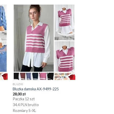
BLUZKI
Bluzka damska AX-9499-225
28,00
zł
Paczka 12 szt
34.4 PLN brutto
Rozmiary S-XL