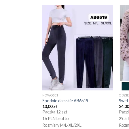
NOWOŚCI
ODZI
Spodnie damskie AB6519
Swet
13,00
zł
24,0
Paczka 12 szt
Paczk
16 PLN brutto
29.5 
Rozmiary M/L-XL/2XL
Rozm