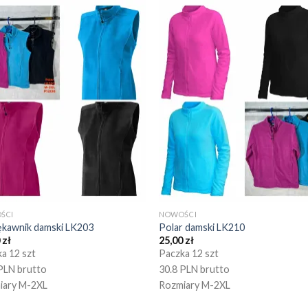
ŚCI
NOWOŚCI
ękawnik damski LK203
Polar damski LK210
0
zł
25,00
zł
a 12 szt
Paczka 12 szt
PLN brutto
30.8 PLN brutto
iary M-2XL
Rozmiary M-2XL