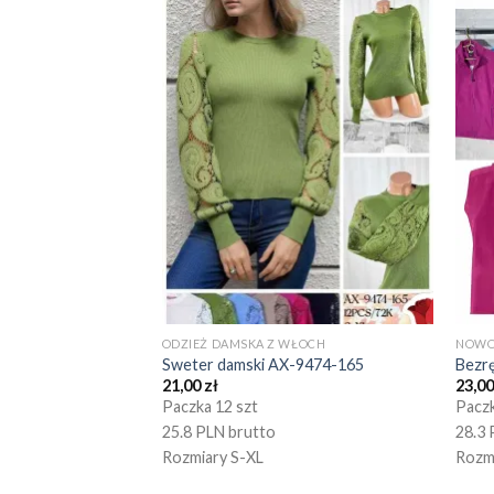
ODZIEŻ DAMSKA Z WŁOCH
NOWO
Sweter damski AX-9474-165
Bezr
21,00
zł
23,0
Paczka 12 szt
Paczk
25.8 PLN brutto
28.3 
Rozmiary S-XL
Rozm