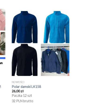
NOWOŚCI
2
Polar damski LK158
26,00
zł
Paczka 12 szt
32 PLN brutto