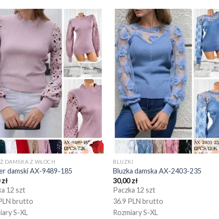
EŻ DAMSKA Z WŁOCH
BLUZKI
er damski AX-9489-185
Bluzka damska AX-2403-235
0
zł
30,00
zł
a 12 szt
Paczka 12 szt
PLN brutto
36.9 PLN brutto
iary S-XL
Rozmiary S-XL