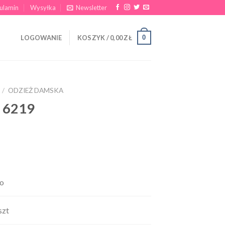
ulamin
Wysyłka
Newsletter
0
LOGOWANIE
KOSZYK /
0,00
ZŁ
/
ODZIEŻ DAMSKA
 6219
o
szt