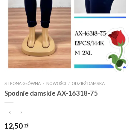
STRONA GŁÓWNA
/
NOWOŚCI
/
ODZIEŻ DAMSKA
Spodnie damskie AX-16318-75
12,50
zł