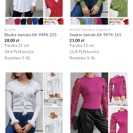
BLUZKI
ODZIEŻ DAMSKA Z WŁOCH
Bluzka damska AX-9494-225
Sweter damski AX-9474-165
28,00
zł
21,00
zł
Paczka 12 szt
Paczka 12 szt
34.4 PLN brutto
25.8 PLN brutto
Rozmiary S-XL
Rozmiary S-XL