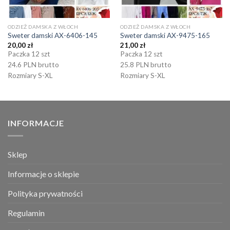
ODZIEŻ DAMSKA Z WŁOCH
ODZIEŻ DAMSKA Z WŁOCH
Sweter damski AX-6406-145
Sweter damski AX-9475-165
20,00
zł
21,00
zł
Paczka 12 szt
Paczka 12 szt
24.6 PLN brutto
25.8 PLN brutto
Rozmiary S-XL
Rozmiary S-XL
INFORMACJE
Sklep
Informacje o sklepie
Polityka prywatności
Regulamin