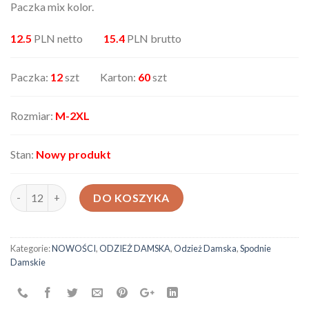
Paczka mix kolor.
12.5
PLN netto
15.4
PLN brutto
Paczka:
12
szt Karton:
60
szt
Rozmiar:
M-2XL
Stan:
Nowy produkt
ilość Spodnie damskie AX-16318-75
DO KOSZYKA
Kategorie:
NOWOŚCI
,
ODZIEŻ DAMSKA
,
Odzież Damska
,
Spodnie
Damskie