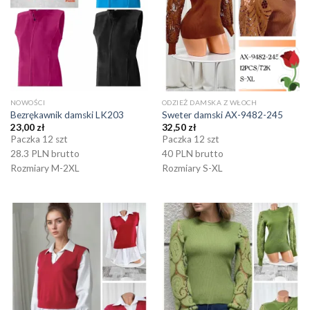
NOWOŚCI
ODZIEŻ DAMSKA Z WŁOCH
Bezrękawnik damski LK203
Sweter damski AX-9482-245
23,00
zł
32,50
zł
Paczka 12 szt
Paczka 12 szt
28.3 PLN brutto
40 PLN brutto
Rozmiary M-2XL
Rozmiary S-XL