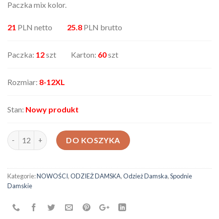
Paczka mix kolor.
21
PLN netto
25.8
PLN brutto
Paczka:
12
szt Karton:
60
szt
Rozmiar:
8-12XL
Stan:
Nowy produkt
ilość Spodnie damskie AX-26331-145
DO KOSZYKA
Kategorie:
NOWOŚCI
,
ODZIEŻ DAMSKA
,
Odzież Damska
,
Spodnie
Damskie