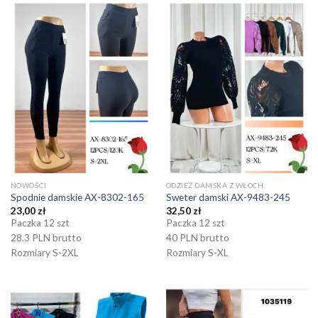
NOWOŚCI
ODZIEŻ DAMSKA Z WŁOCH
Spodnie damskie AX-8302-165
Sweter damski AX-9483-245
23,00
zł
32,50
zł
Paczka 12 szt
Paczka 12 szt
28.3 PLN brutto
40 PLN brutto
Rozmiary S-2XL
Rozmiary S-XL