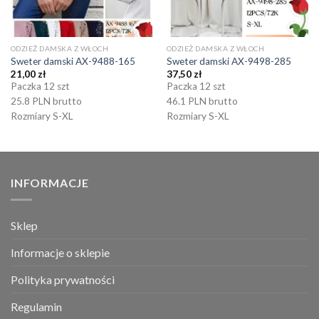
ODZIEŻ DAMSKA Z WŁOCH
ODZIEŻ DAMSKA Z WŁOCH
Sweter damski AX-9488-165
Sweter damski AX-9498-285
21,00
zł
37,50
zł
Paczka 12 szt
Paczka 12 szt
25.8 PLN brutto
46.1 PLN brutto
Rozmiary S-XL
Rozmiary S-XL
INFORMACJE
Sklep
Informacje o sklepie
Polityka prywatności
Regulamin