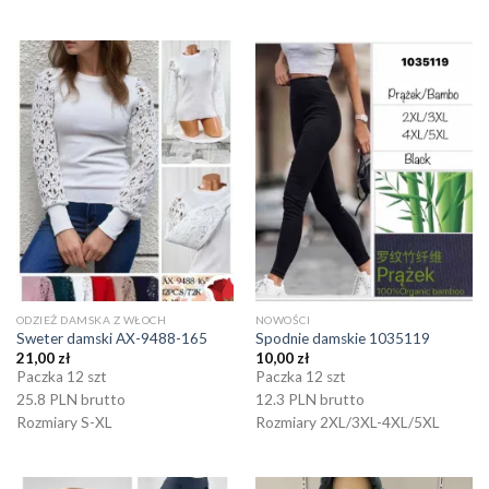
ODZIEŻ DAMSKA Z WŁOCH
NOWOŚCI
Sweter damski AX-9488-165
Spodnie damskie 1035119
21,00
zł
10,00
zł
Paczka 12 szt
Paczka 12 szt
25.8 PLN brutto
12.3 PLN brutto
Rozmiary S-XL
Rozmiary 2XL/3XL-4XL/5XL