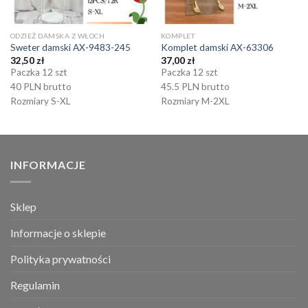
ODZIEŻ DAMSKA Z WŁOCH
KOMPLET
Sweter damski AX-9483-245
Komplet damski AX-63306
32,50
zł
37,00
zł
Paczka 12 szt
Paczka 12 szt
40 PLN brutto
45.5 PLN brutto
Rozmiary S-XL
Rozmiary M-2XL
INFORMACJE
Sklep
Informacje o sklepie
Polityka prywatności
Regulamin