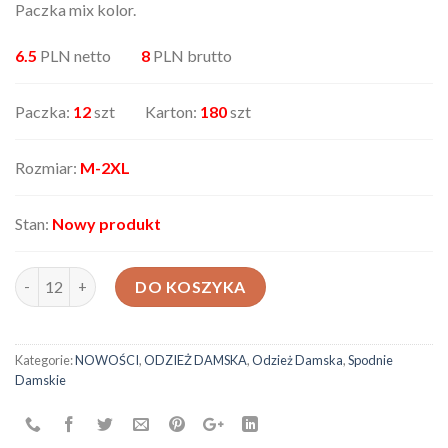
Paczka mix kolor.
6.5
PLN netto
8
PLN brutto
Paczka:
12
szt Karton:
180
szt
Rozmiar:
M-2XL
Stan:
Nowy produkt
ilość Spodnie damskie AX-333135-40
DO KOSZYKA
Kategorie:
NOWOŚCI
,
ODZIEŻ DAMSKA
,
Odzież Damska
,
Spodnie
Damskie