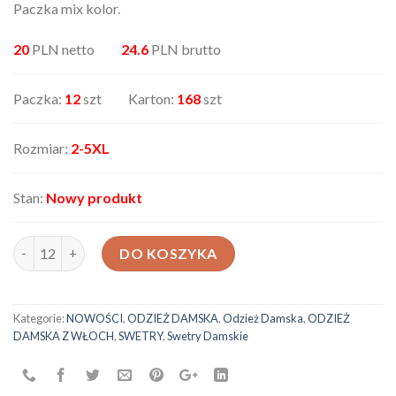
Paczka mix kolor.
20
PLN netto
24.6
PLN brutto
Paczka:
12
szt Karton:
168
szt
Rozmiar:
2-5XL
Stan:
Nowy produkt
ilość Sweter damski AX-81503-155
DO KOSZYKA
Kategorie:
NOWOŚCI
,
ODZIEŻ DAMSKA
,
Odzież Damska
,
ODZIEŻ
DAMSKA Z WŁOCH
,
SWETRY
,
Swetry Damskie