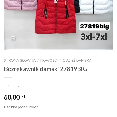
STRONA GŁÓWNA
/
NOWOŚCI
/
ODZIEŻ DAMSKA
Bezrękawnik damski 27819BIG
68,00
zł
Paczka jeden kolor.