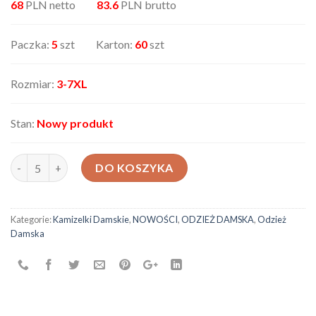
68
PLN netto
83.6
PLN brutto
Paczka:
5
szt Karton:
60
szt
Rozmiar:
3-7XL
Stan:
Nowy produkt
ilość Bezrękawnik damski 27819BIG
DO KOSZYKA
Kategorie:
Kamizelki Damskie
,
NOWOŚCI
,
ODZIEŻ DAMSKA
,
Odzież
Damska