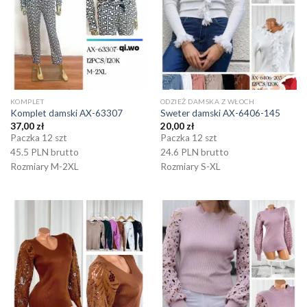
KOMPLET
ODZIEŻ DAMSKA Z WŁOCH
Komplet damski AX-63307
Sweter damski AX-6406-145
37,00
zł
20,00
zł
Paczka 12 szt
Paczka 12 szt
45.5 PLN brutto
24.6 PLN brutto
Rozmiary M-2XL
Rozmiary S-XL