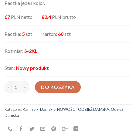
Paczka jeden kolor.
67
PLN netto
82.4
PLN brutto
Paczka:
5
szt Karton:
60
szt
Rozmiar:
S-2XL
Stan:
Nowy produkt
ilość Bezrękawnik damski 6004619
DO KOSZYKA
Kategorie:
Kamizelki Damskie
,
NOWOŚCI
,
ODZIEŻ DAMSKA
,
Odzież
Damska