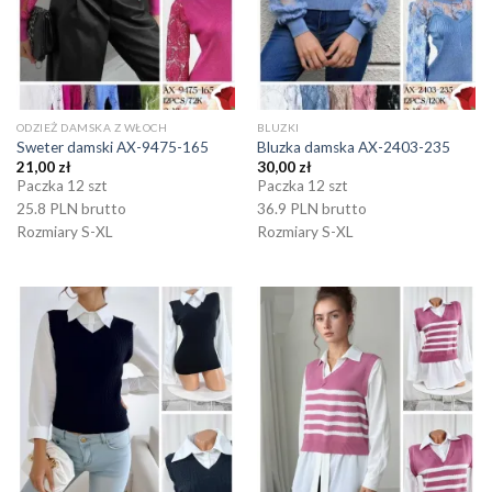
ODZIEŻ DAMSKA Z WŁOCH
BLUZKI
Sweter damski AX-9475-165
Bluzka damska AX-2403-235
21,00
zł
30,00
zł
Paczka 12 szt
Paczka 12 szt
25.8 PLN brutto
36.9 PLN brutto
Rozmiary S-XL
Rozmiary S-XL