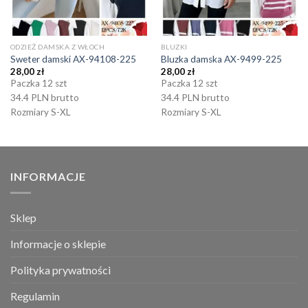
ODZIEŻ DAMSKA Z WŁOCH
BLUZKI
Sweter damski AX-94108-225
Bluzka damska AX-9499-225
28,00
zł
28,00
zł
Paczka 12 szt
Paczka 12 szt
34.4 PLN brutto
34.4 PLN brutto
Rozmiary S-XL
Rozmiary S-XL
INFORMACJE
Sklep
Informacje o sklepie
Polityka prywatności
Regulamin