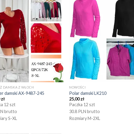
EŻ DAMSKA Z WŁOCH
NOWOŚCI
er damski AX-9487-245
Polar damski LK210
0
zł
25,00
zł
a 12 szt
Paczka 12 szt
LN brutto
30.8 PLN brutto
iary S-XL
Rozmiary M-2XL