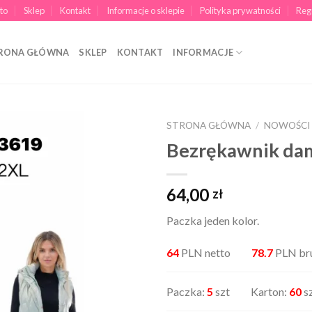
to
Sklep
Kontakt
Informacje o sklepie
Polityka prywatności
Reg
RONA GŁÓWNA
SKLEP
KONTAKT
INFORMACJE
STRONA GŁÓWNA
/
NOWOŚCI
Bezrękawnik da
64,00
zł
Paczka jeden kolor.
64
PLN netto
78.7
PLN br
Paczka:
5
szt Karton:
60
s