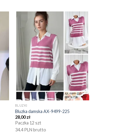
BLUZKI
Bluzka damska AX-9499-225
28,00
zł
Paczka 12 szt
34.4 PLN brutto