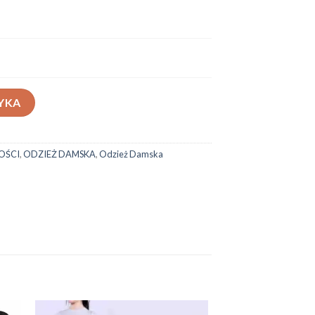
619
YKA
OŚCI
,
ODZIEŻ DAMSKA
,
Odzież Damska