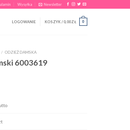
ulamin
Wysyłka
Newsletter
0
LOGOWANIE
KOSZYK /
0,00
ZŁ
/
ODZIEŻ DAMSKA
mski 6003619
utto
zt