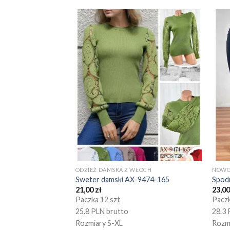
ODZIEŻ DAMSKA Z WŁOCH
NOWO
Sweter damski AX-9474-165
Spod
21,00
zł
23,0
Paczka 12 szt
Paczk
25.8 PLN brutto
28.3 
Rozmiary S-XL
Rozm