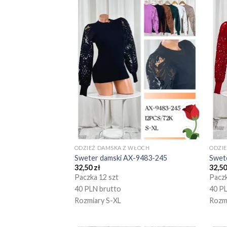
ODZIEŻ DAMSKA Z WŁOCH
ODZI
Sweter damski AX-9483-245
Swet
32,50
zł
32,5
Paczka 12 szt
Paczk
40 PLN brutto
40 P
Rozmiary S-XL
Rozm