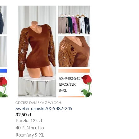
ODZIEŻ DAMSKA Z WŁOCH
Sweter damski AX-9482-245
32,50
zł
Paczka 12 szt
40 PLN brutto
Rozmiary S-XL