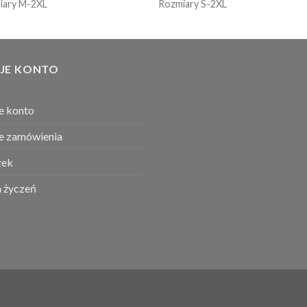
iary M-2XL
Rozmiary S-2XL
JE KONTO
e konto
e zamówienia
ek
a życzeń