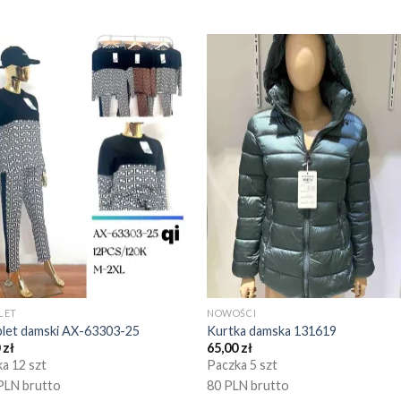
LET
NOWOŚCI
let damski AX-63303-25
Kurtka damska 131619
0
zł
65,00
zł
a 12 szt
Paczka 5 szt
PLN brutto
80 PLN brutto