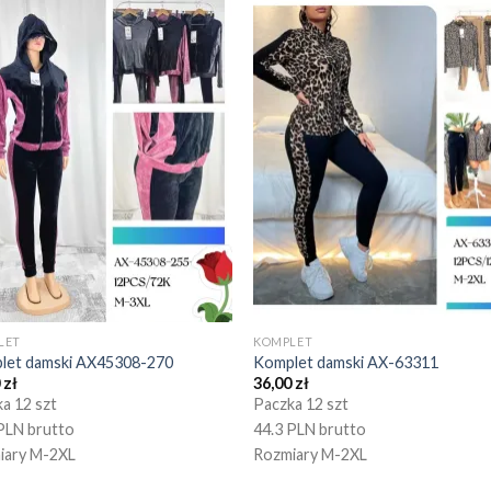
LET
KOMPLET
let damski AX45308-270
Komplet damski AX-63311
0
zł
36,00
zł
a 12 szt
Paczka 12 szt
PLN brutto
44.3 PLN brutto
iary M-2XL
Rozmiary M-2XL