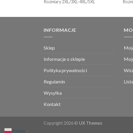
Rozmiary 2XL/3XL-4XL/5XL
Rozm
INFORMACJE
MO
Sklep
Moj
Informacje o sklepie
Moj
Polityka prywatności
Wóz
Regulamin
List
Wysyłka
Kontakt
Copyright 2026 ©
UX Themes
Polish
▼