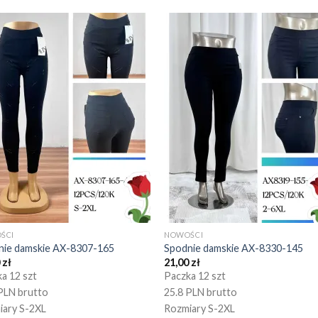
ŚCI
NOWOŚCI
nie damskie AX-8307-165
Spodnie damskie AX-8330-145
0
zł
21,00
zł
a 12 szt
Paczka 12 szt
PLN brutto
25.8 PLN brutto
iary S-2XL
Rozmiary S-2XL