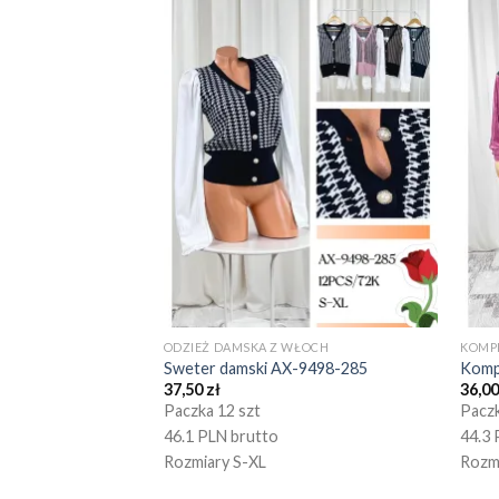
ODZIEŻ DAMSKA Z WŁOCH
KOMP
Sweter damski AX-9498-285
Komp
37,50
zł
36,0
Paczka 12 szt
Paczk
46.1 PLN brutto
44.3 
Rozmiary S-XL
Rozm