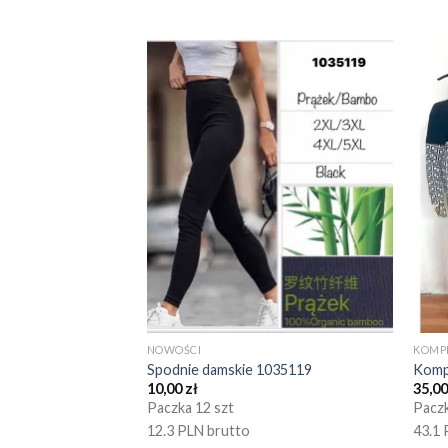
NOWOŚCI
KOMP
Spodnie damskie 1035119
Komp
10,00
zł
35,0
Paczka 12 szt
Paczk
12.3 PLN brutto
43.1 