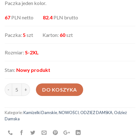
Paczka jeden kolor.
67
PLN netto
82.4
PLN brutto
Paczka:
5
szt Karton:
60
szt
Rozmiar:
S-2XL
Stan:
Nowy produkt
ilość Bezrękawnik damski 6007219
DO KOSZYKA
Kategorie:
Kamizelki Damskie
,
NOWOŚCI
,
ODZIEŻ DAMSKA
,
Odzież
Damska