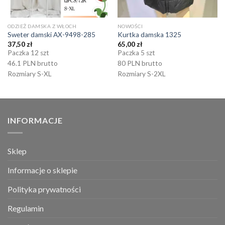
ODZIEŻ DAMSKA Z WŁOCH
NOWOŚCI
Sweter damski AX-9498-285
Kurtka damska 1325
37,50
zł
65,00
zł
Paczka 12 szt
Paczka 5 szt
46.1 PLN brutto
80 PLN brutto
Rozmiary S-XL
Rozmiary S-2XL
INFORMACJE
Sklep
Informacje o sklepie
Polityka prywatności
Regulamin