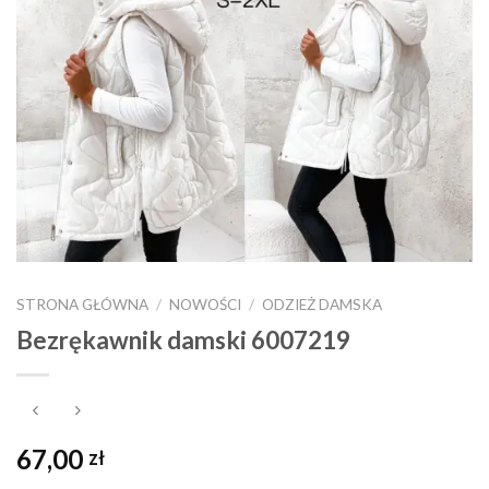
STRONA GŁÓWNA
/
NOWOŚCI
/
ODZIEŻ DAMSKA
Bezrękawnik damski 6007219
67,00
zł