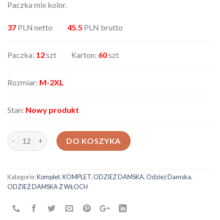
Paczka mix kolor.
37
PLN netto
45.5
PLN brutto
Paczka:
12
szt Karton:
60
szt
Rozmiar:
M-2XL
Stan:
Nowy produkt
ilość Komplet damski AX-63307
DO KOSZYKA
Kategorie:
Komplet
,
KOMPLET
,
ODZIEŻ DAMSKA
,
Odzież Damska
,
ODZIEŻ DAMSKA Z WŁOCH