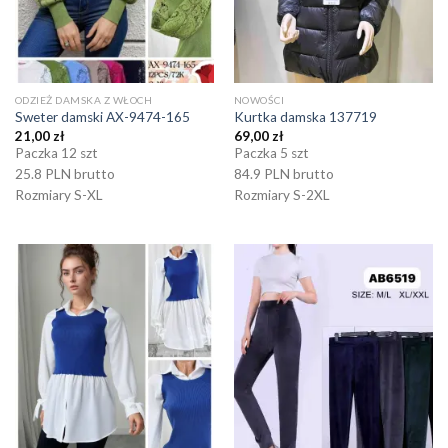
ODZIEŻ DAMSKA Z WŁOCH
NOWOŚCI
Sweter damski AX-9474-165
Kurtka damska 137719
21,00
zł
69,00
zł
Paczka 12 szt
Paczka 5 szt
25.8 PLN brutto
84.9 PLN brutto
Rozmiary S-XL
Rozmiary S-2XL