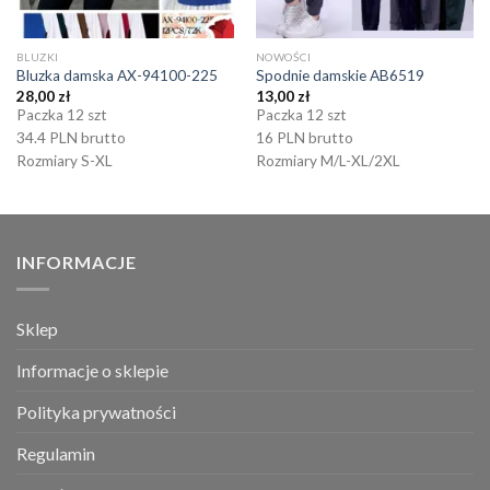
BLUZKI
NOWOŚCI
Bluzka damska AX-94100-225
Spodnie damskie AB6519
28,00
zł
13,00
zł
Paczka 12 szt
Paczka 12 szt
34.4 PLN brutto
16 PLN brutto
Rozmiary S-XL
Rozmiary M/L-XL/2XL
INFORMACJE
Sklep
Informacje o sklepie
Polityka prywatności
Regulamin