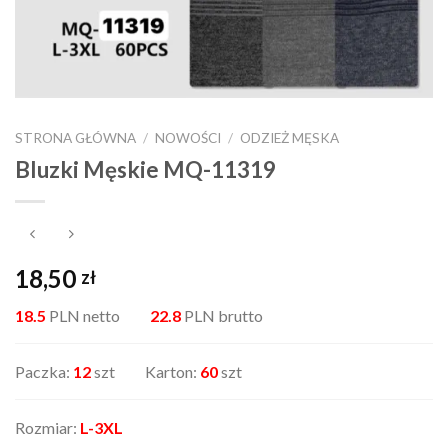
STRONA GŁÓWNA
/
NOWOŚCI
/
ODZIEŻ MĘSKA
Bluzki Męskie MQ-11319
18,50
zł
18.5
PLN netto
22.8
PLN brutto
Paczka:
12
szt Karton:
60
szt
Rozmiar:
L-3XL