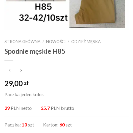
STRONA GŁÓWNA
/
NOWOŚCI
/
ODZIEŻ MĘSKA
Spodnie męskie H85
29,00
zł
Paczka jeden kolor.
29
PLN netto
35.7
PLN brutto
Paczka:
10
szt Karton:
60
szt