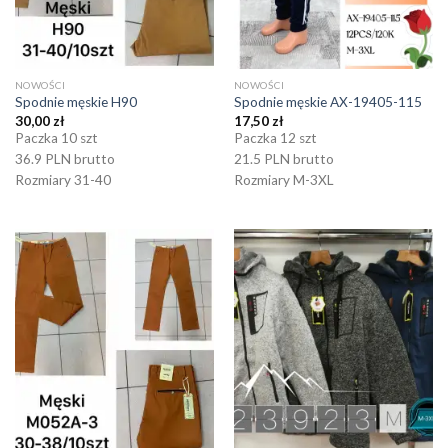
NOWOŚCI
NOWOŚCI
Spodnie męskie H90
Spodnie męskie AX-19405-115
30,00
zł
17,50
zł
Paczka 10 szt
Paczka 12 szt
36.9 PLN brutto
21.5 PLN brutto
Rozmiary 31-40
Rozmiary M-3XL