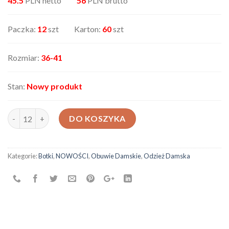
45.5
PLN netto
56
PLN brutto
Paczka:
12
szt Karton:
60
szt
Rozmiar:
36-41
Stan:
Nowy produkt
ilość Botki KY M6-2
DO KOSZYKA
Kategorie:
Botki
,
NOWOŚCI
,
Obuwie Damskie
,
Odzież Damska