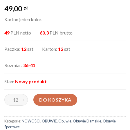
49,00
zł
Karton jeden kolor.
49
PLN netto
60.3
PLN brutto
Paczka:
12
szt Karton:
12
szt
Rozmiar:
36-41
Stan:
Nowy produkt
ilość Obuwie sportowe 8929
DO KOSZYKA
Kategorie:
NOWOŚCI
,
OBUWIE
,
Obuwie
,
Obuwie Damskie
,
Obuwie
Sportowe