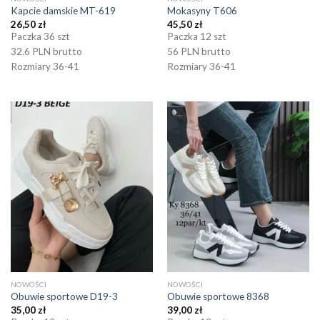
Kapcie damskie MT-619
Mokasyny T606
26,50
zł
45,50
zł
Paczka 36 szt
Paczka 12 szt
32.6 PLN brutto
56 PLN brutto
Rozmiary 36-41
Rozmiary 36-41
NOWOŚCI
NOWOŚCI
Obuwie sportowe D19-3
Obuwie sportowe 8368
35,00
zł
39,00
zł