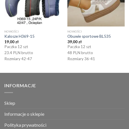
NOWOŚCI
NOWOŚCI
Kalosze H369-15
Obuwie sportowe BL535
19,00
zł
39,00
zł
Paczka 12 szt
Paczka 12 szt
23.4 PLN brutto
48 PLN brutto
Rozmiary 42-47
Rozmiary 36-41
INFORMACJE
Sklep
Informacje o sklepie
Polityka prywatności