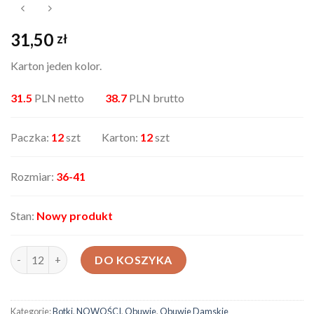
31,50
zł
Karton jeden kolor.
31.5
PLN netto
38.7
PLN brutto
Paczka:
12
szt Karton:
12
szt
Rozmiar:
36-41
Stan:
Nowy produkt
ilość Kalosze damskie DC19
DO KOSZYKA
Kategorie:
Botki
,
NOWOŚCI
,
Obuwie
,
Obuwie Damskie