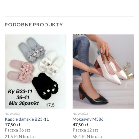
PODOBNE PRODUKTY
NOWOŚCI
NOWOŚCI
Kapcie damskie B23-11
Mokasyny M386
17,50
zł
47,50
zł
Paczka 36 szt
Paczka 12 szt
21.5 PLN brutto
58.4 PLN brutto