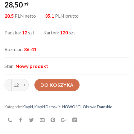
28,50
zł
28.5
PLN netto
35.1
PLN brutto
Paczka:
12
szt Karton:
120
szt
Rozmiar:
36-41
Stan:
Nowy produkt
ilość Klapki F212-2
DO KOSZYKA
Kategorie:
Klapki
,
Klapki Damskie
,
NOWOŚCI
,
Obuwie Damskie