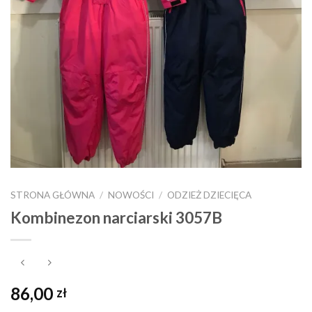
STRONA GŁÓWNA
/
NOWOŚCI
/
ODZIEŻ DZIECIĘCA
Kombinezon narciarski 3057B
86,00
zł