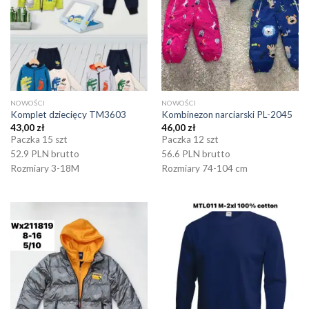
NOWOŚCI
NOWOŚCI
Komplet dziecięcy TM3603
Kombinezon narciarski PL-2045
43,00
zł
46,00
zł
Paczka 15 szt
Paczka 12 szt
52.9 PLN brutto
56.6 PLN brutto
Rozmiary 3-18M
Rozmiary 74-104 cm