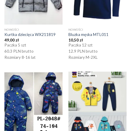
NOWOŚCI
NOWOŚCI
Kurtka dziecięca WX211819
Bluzka męska MTL011
49,00
zł
10,50
zł
Paczka 5 szt
Paczka 12 szt
60.3 PLN brutto
12.9 PLN brutto
Rozmiary 8-16 lat
Rozmiary M-2XL