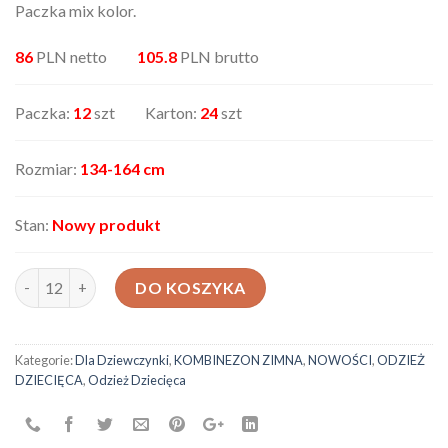
Paczka mix kolor.
86
PLN netto
105.8
PLN brutto
Paczka:
12
szt Karton:
24
szt
Rozmiar:
134-164 cm
Stan:
Nowy produkt
ilość Kombinezon narciarski 3057B
DO KOSZYKA
Kategorie:
Dla Dziewczynki
,
KOMBINEZON ZIMNA
,
NOWOŚCI
,
ODZIEŻ
DZIECIĘCA
,
Odzież Dziecięca