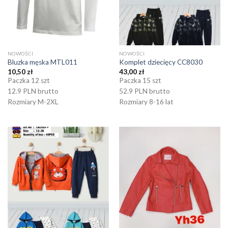
NOWOŚCI
NOWOŚCI
Bluzka męska MTL011
Komplet dziecięcy CC8030
10,50
zł
43,00
zł
Paczka 12 szt
Paczka 15 szt
12.9 PLN brutto
52.9 PLN brutto
Rozmiary M-2XL
Rozmiary 8-16 lat