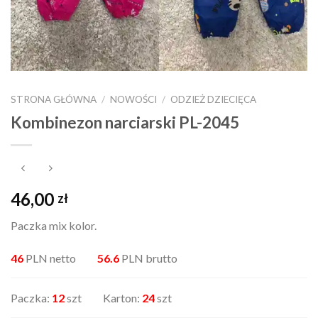
STRONA GŁÓWNA
/
NOWOŚCI
/
ODZIEŻ DZIECIĘCA
Kombinezon narciarski PL-2045
46,00
zł
Paczka mix kolor.
46
PLN netto
56.6
PLN brutto
Paczka:
12
szt Karton:
24
szt