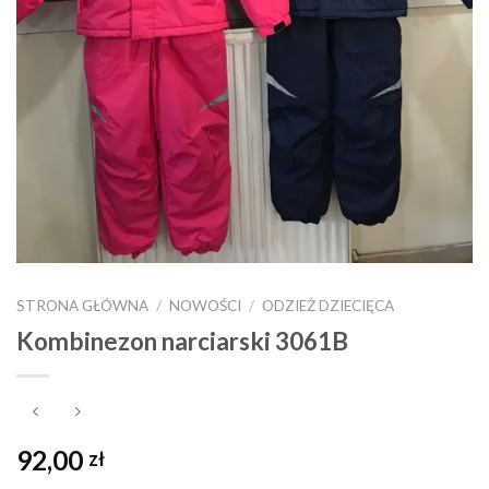
STRONA GŁÓWNA
/
NOWOŚCI
/
ODZIEŻ DZIECIĘCA
Kombinezon narciarski 3061B
92,00
zł