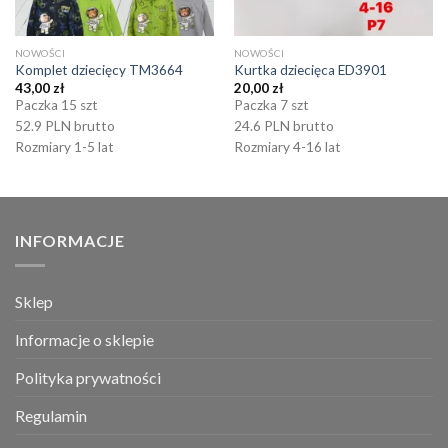
NOWOŚCI
NOWOŚCI
Komplet dziecięcy TM3664
Kurtka dziecięca ED3901
43,00
zł
20,00
zł
Paczka 15 szt
Paczka 7 szt
52.9 PLN brutto
24.6 PLN brutto
Rozmiary 1-5 lat
Rozmiary 4-16 lat
INFORMACJE
Sklep
Informacje o sklepie
Polityka prywatności
Regulamin