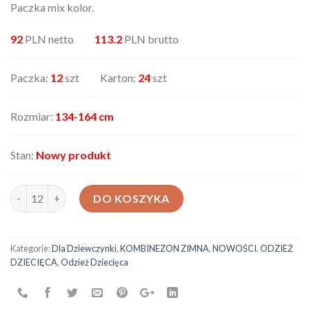
Paczka mix kolor.
92
PLN netto
113.2
PLN brutto
Paczka:
12
szt Karton:
24
szt
Rozmiar:
134-164 cm
Stan:
Nowy produkt
ilość Kombinezon narciarski 3061B
DO KOSZYKA
Kategorie:
Dla Dziewczynki
,
KOMBINEZON ZIMNA
,
NOWOŚCI
,
ODZIEŻ
DZIECIĘCA
,
Odzież Dziecięca