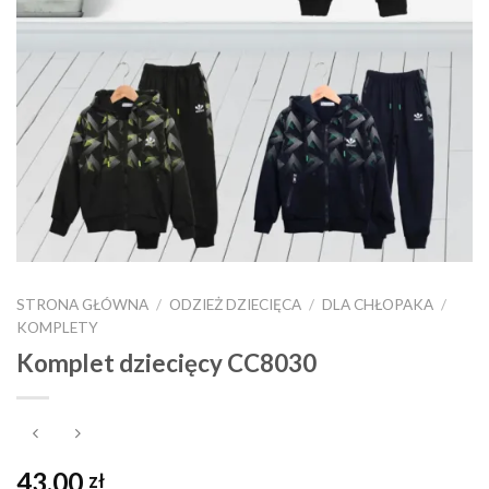
STRONA GŁÓWNA
/
ODZIEŻ DZIECIĘCA
/
DLA CHŁOPAKA
/
KOMPLETY
Komplet dziecięcy CC8030
43,00
zł