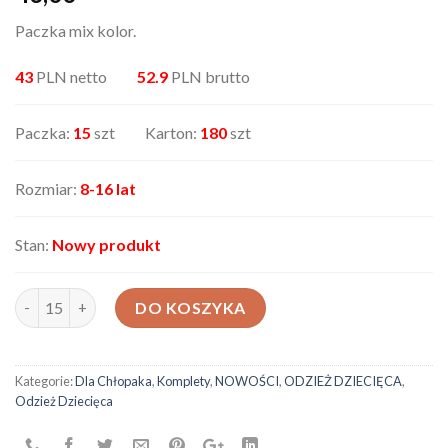
Paczka mix kolor.
43
PLN netto
52.9
PLN brutto
Paczka:
15
szt Karton:
180
szt
Rozmiar:
8-16 lat
Stan:
Nowy produkt
ilość Komplet dziecięcy CC8030
DO KOSZYKA
Kategorie:
Dla Chłopaka
,
Komplety
,
NOWOŚCI
,
ODZIEŻ DZIECIĘCA
,
Odzież Dziecięca