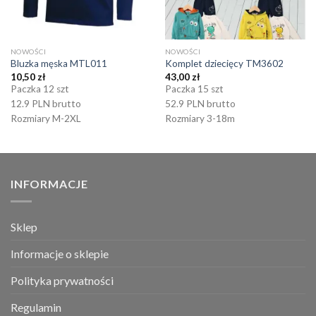
NOWOŚCI
NOWOŚCI
Bluzka męska MTL011
Komplet dziecięcy TM3602
10,50
zł
43,00
zł
Paczka 12 szt
Paczka 15 szt
12.9 PLN brutto
52.9 PLN brutto
Rozmiary M-2XL
Rozmiary 3-18m
INFORMACJE
Sklep
Informacje o sklepie
Polityka prywatności
Regulamin