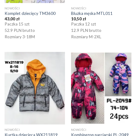
NOWOŚCI
NOWOŚCI
Komplet dziecięcy TM3600
Bluzka męska MTL011
43,00
zł
10,50
zł
Paczka 15 szt
Paczka 12 szt
52.9 PLN brutto
12.9 PLN brutto
Rozmiary 3-18M
Rozmiary M-2XL
NOWOŚCI
NOWOŚCI
Kurtka dziecięca WX211819
Kombinezon narciarski PL-2049