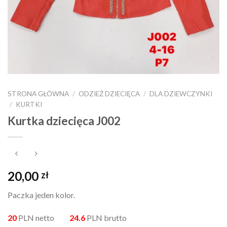
STRONA GŁÓWNA
/
ODZIEŻ DZIECIĘCA
/
DLA DZIEWCZYNKI
/
KURTKI
Kurtka dziecięca J002
20,00
zł
Paczka jeden kolor.
20
PLN netto
24.6
PLN brutto