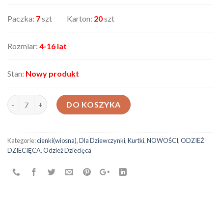
Paczka:
7
szt Karton:
20
szt
Rozmiar:
4-16 lat
Stan:
Nowy produkt
ilość Kurtka dziecięca J002
DO KOSZYKA
Kategorie:
cienki(wiosna)
,
Dla Dziewczynki
,
Kurtki
,
NOWOŚCI
,
ODZIEŻ
DZIECIĘCA
,
Odzież Dziecięca