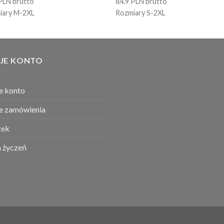
PLN brutto
84.9 PLN brutto
iary M-2XL
Rozmiary S-2XL
JE KONTO
e konto
e zamówienia
ek
a życzeń