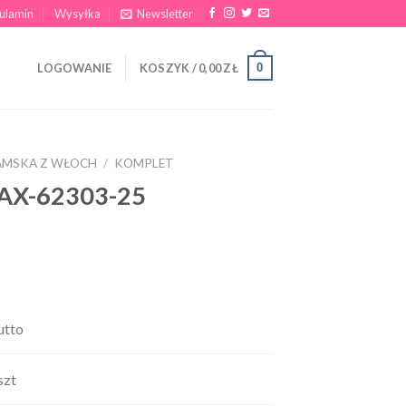
ulamin
Wysyłka
Newsletter
0
LOGOWANIE
KOSZYK /
0,00
ZŁ
AMSKA Z WŁOCH
/
KOMPLET
 AX-62303-25
utto
szt