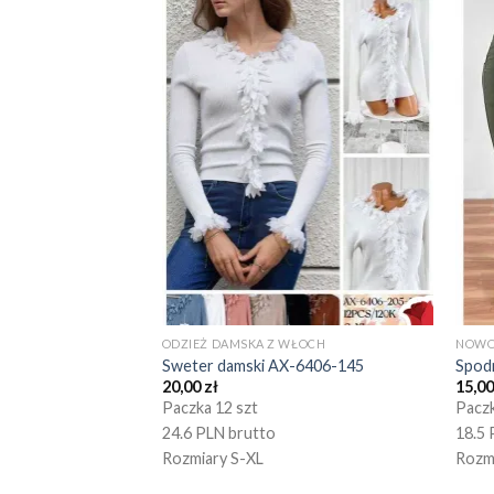
ODZIEŻ DAMSKA Z WŁOCH
NOWO
Sweter damski AX-6406-145
Spod
20,00
zł
15,0
Paczka 12 szt
Paczk
24.6 PLN brutto
18.5 
Rozmiary S-XL
Rozm