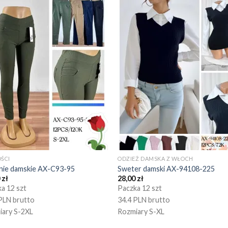
ŚCI
ODZIEŻ DAMSKA Z WŁOCH
nie damskie AX-C93-95
Sweter damski AX-94108-225
0
zł
28,00
zł
a 12 szt
Paczka 12 szt
PLN brutto
34.4 PLN brutto
iary S-2XL
Rozmiary S-XL