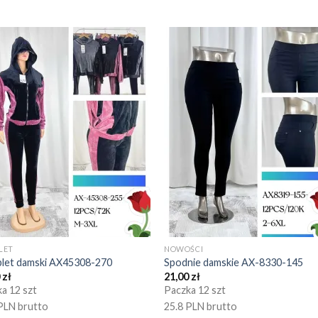
LET
NOWOŚCI
let damski AX45308-270
Spodnie damskie AX-8330-145
0
zł
21,00
zł
a 12 szt
Paczka 12 szt
PLN brutto
25.8 PLN brutto