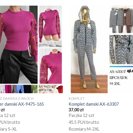
EŻ DAMSKA Z WŁOCH
KOMPLET
er damski AX-9475-165
Komplet damski AX-63307
0
zł
37,00
zł
a 12 szt
Paczka 12 szt
PLN brutto
45.5 PLN brutto
iary S-XL
Rozmiary M-2XL