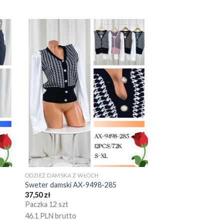
ODZIEŻ DAMSKA Z WŁOCH
Sweter damski AX-9498-285
37,50
zł
Paczka 12 szt
46.1 PLN brutto