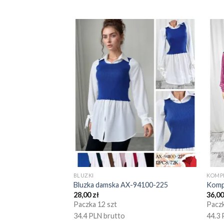
BLUZKI
KOMP
Bluzka damska AX-94100-225
Komp
28,00
zł
36,0
Paczka 12 szt
Paczk
34.4 PLN brutto
44.3 