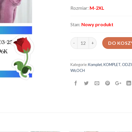
Rozmiar:
M-2XL
Stan:
Nowy produkt
ilość Komplet damski AX-6230
DO KOSZ
Kategorie:
Komplet
,
KOMPLET
,
ODZI
WŁOCH