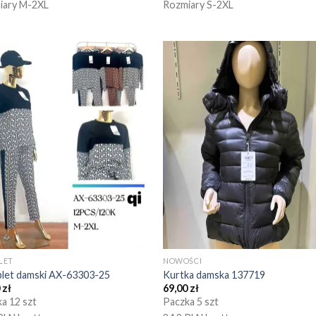
iary M-2XL
Rozmiary S-2XL
LET
NOWOŚCI
let damski AX-63303-25
Kurtka damska 137719
0
zł
69,00
zł
a 12 szt
Paczka 5 szt