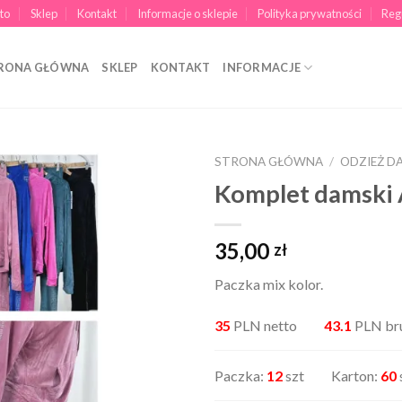
to
Sklep
Kontakt
Informacje o sklepie
Polityka prywatności
Reg
RONA GŁÓWNA
SKLEP
KONTAKT
INFORMACJE
STRONA GŁÓWNA
/
ODZIEŻ D
Komplet damski
35,00
zł
Paczka mix kolor.
35
PLN netto
43.1
PLN br
Paczka:
12
szt Karton:
60