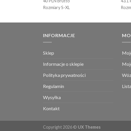
40 PLN brutto
43.1 
Rozmiary S-XL
Rozm
INFORMACJE
MO
Sklep
Moj
Informacje o sklepie
Moj
Polityka prywatności
Wóz
Regulamin
List
Wysyłka
Kontakt
Copyright 2026 ©
UX Themes