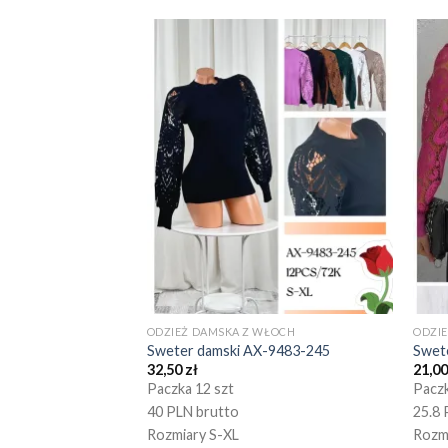
ODZIEŻ DAMSKA Z WŁOCH
ODZI
Sweter damski AX-9483-245
Swet
32,50
zł
21,0
Paczka 12 szt
Paczk
40 PLN brutto
25.8 
Rozmiary S-XL
Rozm