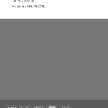
16 PLN brutto
Rozmiary M/L-XL/2XL