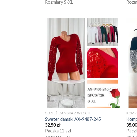
Rozmiary S-XL
Rozm
ODZIEŻ DAMSKA Z WŁOCH
KOMP
Sweter damski AX-9487-245
Komp
32,50
zł
35,0
Paczka 12 szt
Paczk