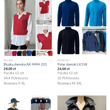
BLUZKI
NOWOŚCI
Bluzka damska AX-9494-225
Polar damski LK158
28,00
zł
26,00
zł
Paczka 12 szt
Paczka 12 szt
34.4 PLN brutto
32 PLN brutto
Rozmiary S-XL
Rozmiary M-3XL