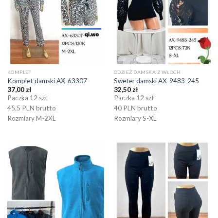
KOMPLET
ODZIEŻ DAMSKA Z WŁOCH
Komplet damski AX-63307
Sweter damski AX-9483-245
37,00
zł
32,50
zł
Paczka 12 szt
Paczka 12 szt
45.5 PLN brutto
40 PLN brutto
Rozmiary M-2XL
Rozmiary S-XL