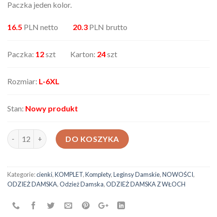
Paczka jeden kolor.
16.5
PLN netto
20.3
PLN brutto
Paczka:
12
szt Karton:
24
szt
Rozmiar:
L-6XL
Stan:
Nowy produkt
ilość Komplet damskie AX33127-110
DO KOSZYKA
Kategorie:
cienki
,
KOMPLET
,
Komplety
,
Leginsy Damskie
,
NOWOŚCI
,
ODZIEŻ DAMSKA
,
Odzież Damska
,
ODZIEŻ DAMSKA Z WŁOCH