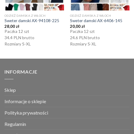
ODZIEŻ DAMSKA Z WŁOCH
ODZIEŻ DAMSKA Z WŁOCH
Sweter damski AX-94108-225
Sweter damski AX-6406-145
28,00
zł
20,00
zł
Paczka 12 szt
Paczka 12 szt
34.4 PLN brutto
24.6 PLN brutto
Rozmiary S-XL
Rozmiary S-XL
INFORMACJE
Sklep
Informacje o sklepie
Polityka prywatności
Regulamin