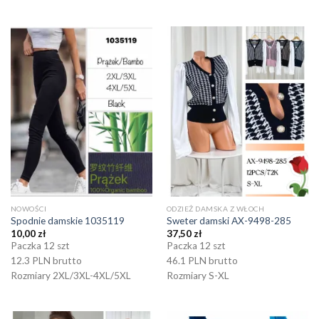
NOWOŚCI
ODZIEŻ DAMSKA Z WŁOCH
Spodnie damskie 1035119
Sweter damski AX-9498-285
10,00
zł
37,50
zł
Paczka 12 szt
Paczka 12 szt
12.3 PLN brutto
46.1 PLN brutto
Rozmiary 2XL/3XL-4XL/5XL
Rozmiary S-XL